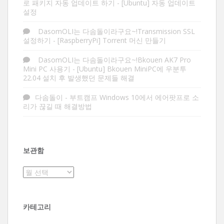
로 패키지 자동 업데이트 하기
-
[Ubuntu] 자동 업데이트
설정
DasomOLI는 다솜돌이라구요~!Transmission SSL
설정하기
-
[RaspberryPi] Torrent 머신 만들기
DasomOLI는 다솜돌이라구요~!Bkouen AK7 Pro
Mini PC 사용기
-
[Ubuntu] Bkouen MiniPC에 우분투
22.04 설치 후 발생했던 문제들 해결
다솜돌이
-
부트캠프 Windows 10에서 에어팟프로 소
리가 끊길 때 해결방법
보관함
보
관
함
카테고리