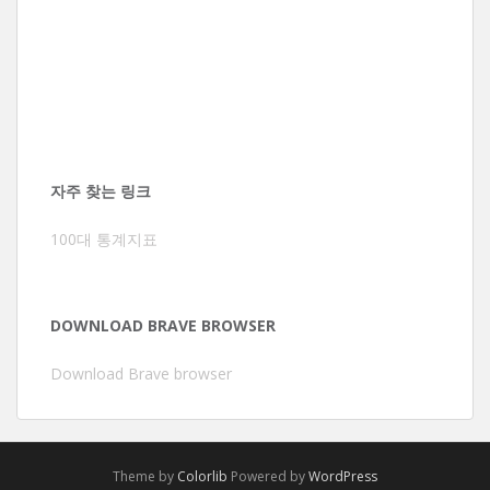
자주 찾는 링크
100대 통계지표
DOWNLOAD BRAVE BROWSER
Download Brave browser
Theme by
Colorlib
Powered by
WordPress