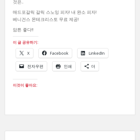
것은..
매드포갈릭 갈릭 스노잉 피자! 내 완소 피자!
베니건스 몬테크리스토 무료 제공!
암튼 좋다!!
이 글 공유하기:
X
Facebook
LinkedIn
전자우편
인쇄
더
이것이 좋아요: