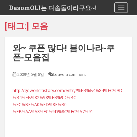
S
DasomOLI는 다솜돌이라구요~!
TOGGLE
k
i
[태그:]
모음
p
t
o
와~ 쿠폰 많다! 봄이나라-쿠
m
a
폰-모음집
i
n
c
2009년 5월 8일
Leave a comment
o
n
http://goworld.tistory.com/entry/%EB%B4%84%EC%9D
t
%B4%EB%82%98%EB%9D%BC-
e
%EC%BF%A0%ED%8F%B0-
n
%EB%AA%A8%EC%9D%8C%EC%A7%91
t