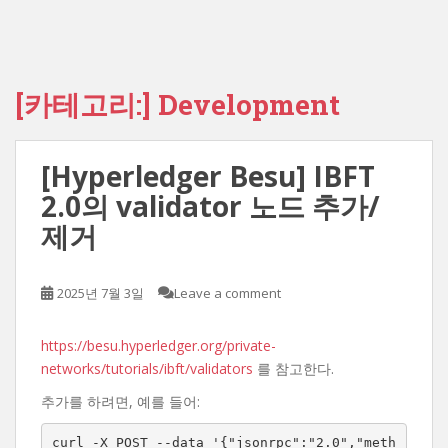
[카테고리:]
Development
[Hyperledger Besu] IBFT
2.0의 validator 노드 추가/
제거
2025년 7월 3일
Leave a comment
https://besu.hyperledger.org/private-
networks/tutorials/ibft/validators
를 참고한다.
추가를 하려면, 예를 들어:
curl -X POST --data '{"jsonrpc":"2.0","meth