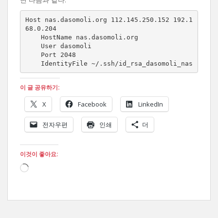
Host nas.dasomoli.org 112.145.250.152 192.1
68.0.204

    HostName nas.dasomoli.org

    User dasomoli

    Port 2048

    IdentityFile ~/.ssh/id_rsa_dasomoli_nas
이 글 공유하기:
X
Facebook
LinkedIn
전자우편
인쇄
더
이것이 좋아요:
로
드
중...