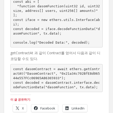
const abi = [

  "function dasomFunction(uint32 id, uint32 
size, address[] users, uint256[] amounts)"

];

const iface = new ethers.utils.Interface(ab
i);

const decoded = iface.decodeFunctionData("d
asomFunction", tx.data);

console.log("Decoded Data:", decoded);
getContractAt 과 같이 Contract를 얻어서 다음과 같이 디
코딩할 수도 있다.
const dasomContract = await ethers.getContr
actAt("DasomContract", "0x21a34c702BfE8d065
44e557FCc06965A86365933");

const decoded = dasomContract.interface.dec
odeFunctionData("dasomFunction", tx.data);
이 글 공유하기:
X
Facebook
LinkedIn