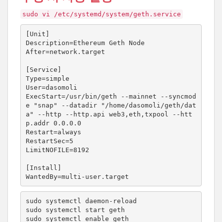
sudo vi /etc/systemd/system/geth.service
[Unit]

Description=Ethereum Geth Node

After=network.target

[Service]

Type=simple

User=dasomoli

ExecStart=/usr/bin/geth --mainnet --syncmod
e "snap" --datadir "/home/dasomoli/geth/dat
a" --http --http.api web3,eth,txpool --htt
p.addr 0.0.0.0

Restart=always

RestartSec=5

LimitNOFILE=8192

[Install]

WantedBy=multi-user.target
sudo systemctl daemon-reload

sudo systemctl start geth

sudo systemctl enable geth
