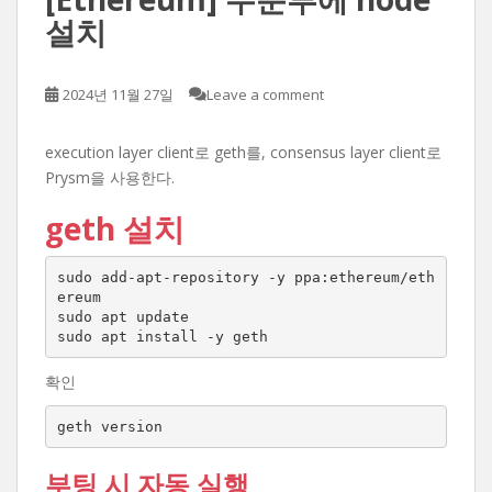
설치
2024년 11월 27일
Leave a comment
execution layer client로 geth를, consensus layer client로
Prysm을 사용한다.
geth 설치
sudo add-apt-repository -y ppa:ethereum/eth
ereum

sudo apt update

sudo apt install -y geth
확인
geth version
부팅 시 자동 실행