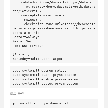
    --datadir=/home/dasomoli/prysm/data \

    --jwt-secret=/home/dasomoli/geth/data/g
eth/jwtsecret \

    --accept-terms-of-use \

    --mainnet \

    --checkpoint-sync-url=https://beaconsta
te.info --genesis-beacon-api-url=https://be
aconstate.info

Restart=always

RestartSec=5

LimitNOFILE=8192

[Install]

WantedBy=multi-user.target
sudo systemctl daemon-reload

sudo systemctl start prysm-beacon

sudo systemctl enable prysm-beacon

sudo systemctl status prysm-beacon
로그 확인
journalctl -u prysm-beacon -f