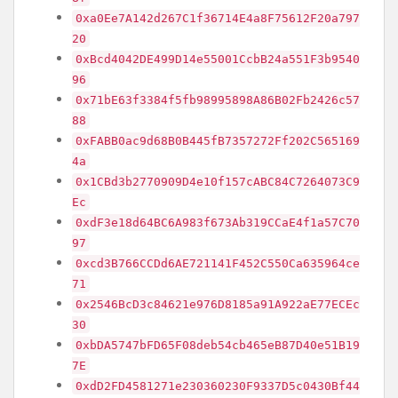
0xa0Ee7A142d267C1f36714E4a8F75612F20a797
20
0xBcd4042DE499D14e55001CcbB24a551F3b9540
96
0x71bE63f3384f5fb98995898A86B02Fb2426c57
88
0xFABB0ac9d68B0B445fB7357272Ff202C565169
4a
0x1CBd3b2770909D4e10f157cABC84C7264073C9
Ec
0xdF3e18d64BC6A983f673Ab319CCaE4f1a57C70
97
0xcd3B766CCDd6AE721141F452C550Ca635964ce
71
0x2546BcD3c84621e976D8185a91A922aE77ECEc
30
0xbDA5747bFD65F08deb54cb465eB87D40e51B19
7E
0xdD2FD4581271e230360230F9337D5c0430Bf44