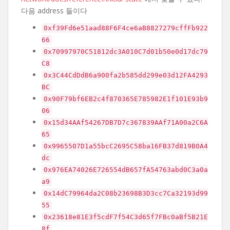
다음 address 들이다
0xf39Fd6e51aad88F6F4ce6aB8827279cffFb922
66
0x70997970C51812dc3A010C7d01b50e0d17dc79
C8
0x3C44CdDdB6a900fa2b585dd299e03d12FA4293
BC
0x90F79bf6EB2c4f870365E785982E1f101E93b9
06
0x15d34AAf54267DB7D7c367839AAf71A00a2C6A
65
0x9965507D1a55bcC2695C58ba16FB37d819B0A4
dc
0x976EA74026E726554dB657fA54763abd0C3a0a
a9
0x14dC79964da2C08b23698B3D3cc7Ca32193d99
55
0x23618e81E3f5cdF7f54C3d65f7FBc0aBf5B21E
8f