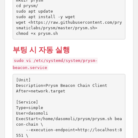
mkdir prysm

cd prysm/

sudo apt update

sudo apt install -y wget

wget <https://raw.githubusercontent.com/pry
smaticlabs/prysm/master/prysm.sh>

chmod +x prysm.sh
부팅 시 자동 실행
sudo vi /etc/systemd/system/prysm-
beacon.service
[Unit]

Description=Prysm Beacon Chain Client

After=network.target

[Service]

Type=simple

User=dasomoli

ExecStart=/home/dasomoli/prysm/prysm.sh bea
con-chain \

    --execution-endpoint=http://localhost:8
551 \
