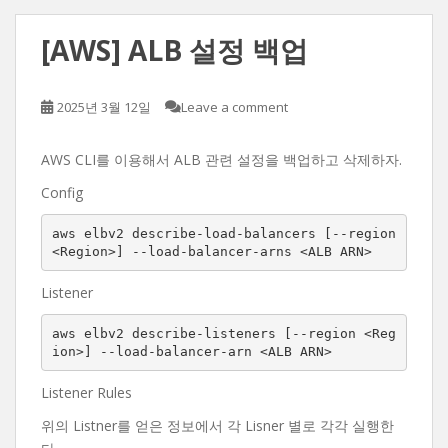
[AWS] ALB 설정 백업
2025년 3월 12일
Leave a comment
AWS CLI를 이용해서 ALB 관련 설정을 백업하고 삭제하자.
Config
aws elbv2 describe-load-balancers [--region 
<Region>] --load-balancer-arns <ALB ARN>
Listener
aws elbv2 describe-listeners [--region <Reg
ion>] --load-balancer-arn <ALB ARN>
Listener Rules
위의 Listner를 얻은 정보에서 각 Lisner 별로 각각 실행한