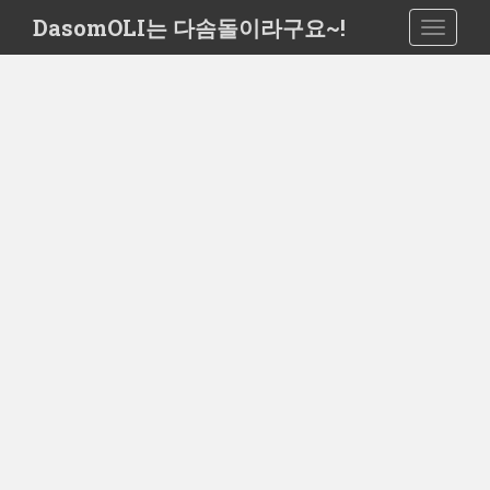
S
DasomOLI는 다솜돌이라구요~!
TOGGLE
k
i
p
t
o
m
a
i
n
c
o
n
t
e
n
t