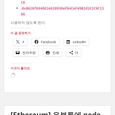
C0
0x8626f6940E2eb28930eFb4CeF49B2d1F2C9C11
99
사용하지 않도록 한다.
이 글 공유하기:
X
Facebook
LinkedIn
전자우편
인쇄
더
이것이 좋아요:
로
드
중...
[Ethereum] 우분투에 node