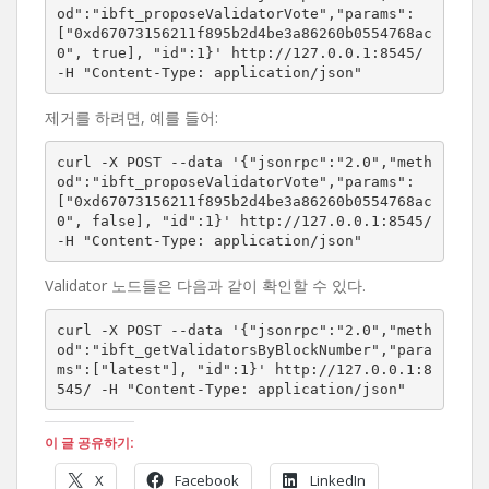
od":"ibft_proposeValidatorVote","params":
["0xd67073156211f895b2d4be3a86260b0554768ac
0", true], "id":1}' http://127.0.0.1:8545/ 
-H "Content-Type: application/json"
제거를 하려면, 예를 들어:
curl -X POST --data '{"jsonrpc":"2.0","meth
od":"ibft_proposeValidatorVote","params":
["0xd67073156211f895b2d4be3a86260b0554768ac
0", false], "id":1}' http://127.0.0.1:8545/ 
-H "Content-Type: application/json"
Validator 노드들은 다음과 같이 확인할 수 있다.
curl -X POST --data '{"jsonrpc":"2.0","meth
od":"ibft_getValidatorsByBlockNumber","para
ms":["latest"], "id":1}' http://127.0.0.1:8
545/ -H "Content-Type: application/json"
이 글 공유하기:
X
Facebook
LinkedIn