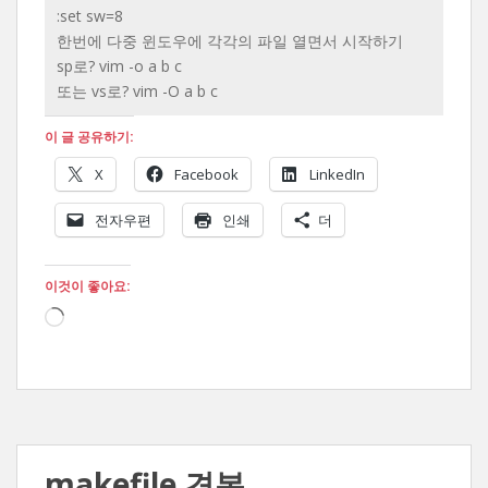
:set sw=8
한번에 다중 윈도우에 각각의 파일 열면서 시작하기
sp로? vim -o a b c
또는 vs로? vim -O a b c
이 글 공유하기:
X
Facebook
LinkedIn
전자우편
인쇄
더
이것이 좋아요:
로
드
중...
makefile 견본