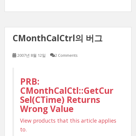
중...
CMonthCalCtrl의 버그
2007년 8월 12일
2 Comments
PRB:
CMonthCalCtl::GetCur
Sel(CTime) Returns
Wrong Value
View products that this article applies
to.