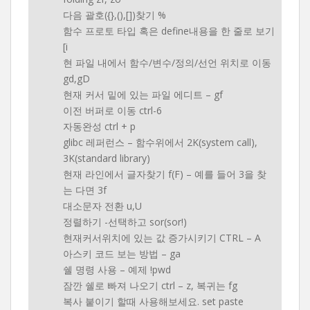
다음 괄호({},(),[])찾기 %
함수 프로토 타입 혹은 define내용을 한 줄로 보기
[i
현 파일 내에서 함수/변수/정의/선언 위치로 이동
gd,gD
현재 커서 밑에 있는 파일 에디트 – gf
이전 버퍼로 이동 ctrl-6
자동완성 ctrl + p
glibc 레퍼런스 – 함수위에서 2K(system call),
3K(standard library)
현재 라인에서 글자찾기 f(F) – 예를 들어 3을 찾
는 다면 3f
대소문자 전환 u,U
정렬하기 -선택하고 sor(sor!)
현재커서위치에 있는 값 증가시키기 CTRL – A
아스키 코드 보는 방법 – ga
쉘 명령 사용 – 예제 !pwd
잠깐 쉘로 빠져 나오기 ctrl – z, 복귀는 fg
복사 붙이기 할때 사용해보세요. set paste