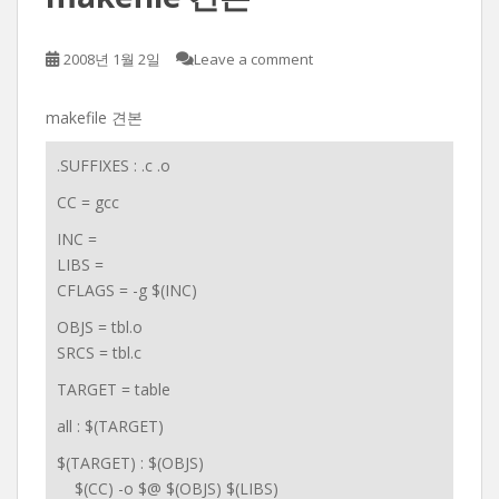
2008년 1월 2일
Leave a comment
makefile 견본
.SUFFIXES : .c .o
CC = gcc
INC =
LIBS =
CFLAGS = -g $(INC)
OBJS = tbl.o
SRCS = tbl.c
TARGET = table
all : $(TARGET)
$(TARGET) : $(OBJS)
$(CC) -o $@ $(OBJS) $(LIBS)