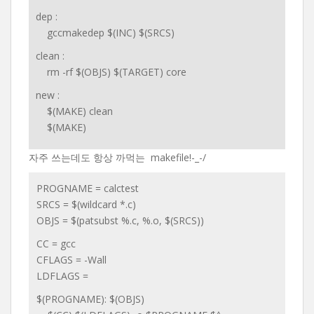
dep :
gccmakedep $(INC) $(SRCS)
clean :
rm -rf $(OBJS) $(TARGET) core
new :
$(MAKE) clean
$(MAKE)
자주 쓰는데도 항상 까먹는 makefile!-_-/
PROGNAME = calctest
SRCS = $(wildcard *.c)
OBJS = $(patsubst %.c, %.o, $(SRCS))
CC = gcc
CFLAGS = -Wall
LDFLAGS =
$(PROGNAME): $(OBJS)