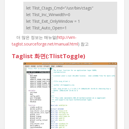
let Tlist_Ctags_Cmd=”/usr/bin/ctags“
let Tlist_Inc_Winwidth=0
let Tlist_Exit_OnlyWindow = 1
let Tlist_Auto_Open=1
더 많은 정보는 매뉴얼(
http://vim-
taglist.sourceforge.net/manual.html
) 참고
Taglist 화면(:TlistToggle)