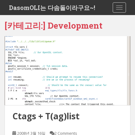
S
DasomOLI는 다솜돌이라구요~!
TOGGLE
k
i
[카테고리:]
Development
p
t
o
m
a
i
n
c
o
n
t
e
n
Ctags + T(ag)list
t
2008년 3월 16일
2 Comments