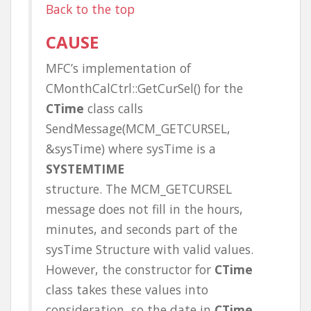
Back to the top
CAUSE
MFC’s implementation of
CMonthCalCtrl::GetCurSel() for the
CTime
class calls
SendMessage(MCM_GETCURSEL,
&sysTime) where sysTime is a
SYSTEMTIME
structure. The MCM_GETCURSEL
message does not fill in the hours,
minutes, and seconds part of the
sysTime Structure with valid values.
However, the constructor for
CTime
class takes these values into
consideration, so the date in
CTime