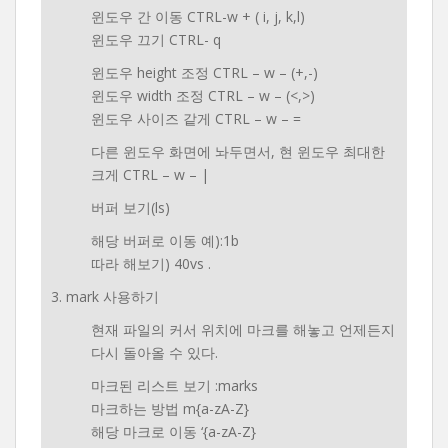
윈도우 간 이동 CTRL-w + ( i, j, k,l)
윈도우 끄기 CTRL- q
윈도우 height 조정 CTRL – w – (+,-)
윈도우 width 조정 CTRL – w – (<,>)
윈도우 사이즈 같게 CTRL – w – =
다른 윈도우 화면에 놔두면서, 현 윈도우 최대한
크게 CTRL – w – |
버퍼 보기(ls)
해당 버퍼로 이동 예):1b
따라 해보기) 40vs .
3. mark 사용하기
현재 파일의 커서 위치에 마크를 해놓고 언제든지
다시 돌아올 수 있다.
마크된 리스트 보기 :marks
마크하는 방법 m{a-zA-Z}
해당 마크로 이동 ‘{a-zA-Z}