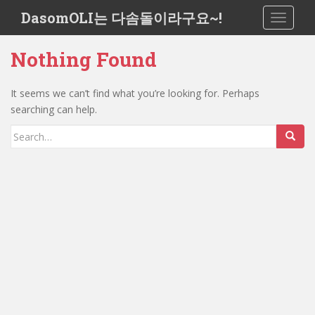
S
DasomOLI는 다솜돌이라구요~!
TOGGLE
k
i
Nothing Found
p
t
o
It seems we can’t find what you’re looking for. Perhaps
m
searching can help.
a
Search
i
for:
n
c
o
n
t
e
n
t