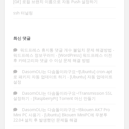
[Git] 로컬 브랜치 이름으로 자동 Push 설정하기
ssh 터널링
최신 댓글
워드프레스 휴지통 댓글 개수 불일치 문제 해결방법 -
워드프레스 정보꾸러미
-
[WordPress] 워드프레스 이전
후 카테고리와 댓글 수 이상 문제 해결 방법
DasomOLI는 다솜돌이라구요~![Ubuntu] cron-apt
로 패키지 자동 업데이트 하기
-
[Ubuntu] 자동 업데이트
설정
DasomOLI는 다솜돌이라구요~!Transmission SSL
설정하기
-
[RaspberryPi] Torrent 머신 만들기
DasomOLI는 다솜돌이라구요~!Bkouen AK7 Pro
Mini PC 사용기
-
[Ubuntu] Bkouen MiniPC에 우분투
22.04 설치 후 발생했던 문제들 해결