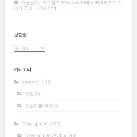
다솜돌이
-
부트캠프 Windows 10에서 에어팟프로 소
리가 끊길 때 해결방법
보관함
보
관
함
카테고리
dasomoli
(118)
맛집
(5)
유럽여행2008
(6)
Development
(323)
Development/Python
(10)