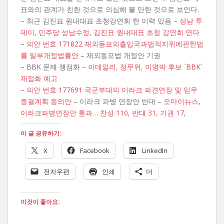
표와의 관계가 친한 것으로 의심해 볼 만한 것으로 보인다.
– 최근 김진표 원내대표 초청강연회 한 이력 있음 –
성남 투
데이,
민주당 성남수정, 김진표 원내대표 초청 강연회 연다
–
의안 번호 171822 재외동포의출입국과법적지위에관한법
률 일부개정법률안
– 재외동포법 개정안 기권
– BBK 문제 쟁점화 –
이데일리, 정무위, 이명박 후보 `BBK`
재점화 예고
–
의안 번호 177691 국군부대의 이라크 파견연장 및 임무
종결계획 동의안
– 이라크 파병 연장안 반대 –
오마이뉴스,
이라크파병연장안 통과… 찬성 110, 반대 31, 기권 17
,
이 글 공유하기:
X
Facebook
LinkedIn
전자우편
인쇄
더
이것이 좋아요: