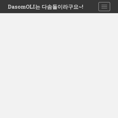
S
DasomOLI는 다솜돌이라구요~!
TOGGLE
k
i
p
t
o
m
a
i
n
c
o
n
t
e
n
t