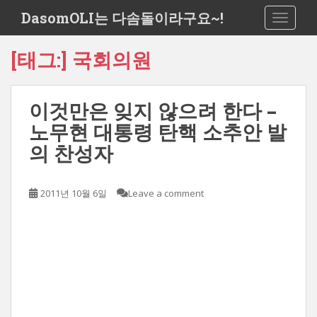
S
DasomOLI는 다솜돌이라구요~!
TOGGLE
k
i
[태그:]
국회의원
p
t
o
이것만은 잊지 않으려 한다 –
m
a
노무현 대통령 탄핵 소추안 발
i
의 찬성자
n
c
o
2011년 10월 6일
Leave a comment
n
t
e
n
t