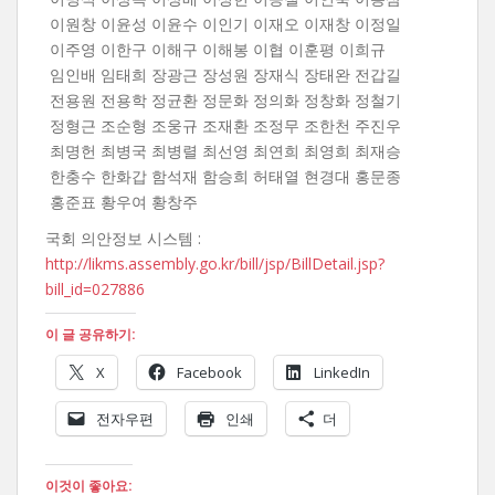
이원창 이윤성 이윤수 이인기 이재오 이재창 이정일
이주영 이한구 이해구 이해봉 이협 이훈평 이희규
임인배 임태희 장광근 장성원 장재식 장태완 전갑길
전용원 전용학 정균환 정문화 정의화 정창화 정철기
정형근 조순형 조웅규 조재환 조정무 조한천 주진우
최명헌 최병국 최병렬 최선영 최연희 최영희 최재승
한충수 한화갑 함석재 함승희 허태열 현경대 홍문종
홍준표 황우여 황창주
국회 의안정보 시스템 :
http://likms.assembly.go.kr/bill/jsp/BillDetail.jsp?
bill_id=027886
이 글 공유하기:
X
Facebook
LinkedIn
전자우편
인쇄
더
이것이 좋아요: