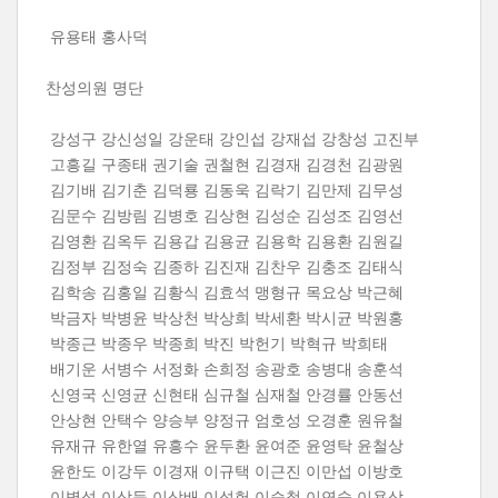
유용태 홍사덕
찬성의원 명단
강성구 강신성일 강운태 강인섭 강재섭 강창성 고진부
고흥길 구종태 권기술 권철현 김경재 김경천 김광원
김기배 김기춘 김덕룡 김동욱 김락기 김만제 김무성
김문수 김방림 김병호 김상현 김성순 김성조 김영선
김영환 김옥두 김용갑 김용균 김용학 김용환 김원길
김정부 김정숙 김종하 김진재 김찬우 김충조 김태식
김학송 김홍일 김황식 김효석 맹형규 목요상 박근혜
박금자 박병윤 박상천 박상희 박세환 박시균 박원홍
박종근 박종우 박종희 박진 박헌기 박혁규 박희태
배기운 서병수 서정화 손희정 송광호 송병대 송훈석
신영국 신영균 신현태 심규철 심재철 안경률 안동선
안상현 안택수 양승부 양정규 엄호성 오경훈 원유철
유재규 유한열 유흥수 윤두환 윤여준 윤영탁 윤철상
윤한도 이강두 이경재 이규택 이근진 이만섭 이방호
이병석 이상득 이상배 이성헌 이승철 이연숙 이용삼