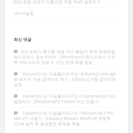
[Git] 로컬 브랜치 이름으로 자동 Push 설정하기
ssh 터널링
최신 댓글
워드프레스 휴지통 댓글 개수 불일치 문제 해결방법 -
워드프레스 정보꾸러미
-
[WordPress] 워드프레스 이전
후 카테고리와 댓글 수 이상 문제 해결 방법
DasomOLI는 다솜돌이라구요~![Ubuntu] cron-apt
로 패키지 자동 업데이트 하기
-
[Ubuntu] 자동 업데이트
설정
DasomOLI는 다솜돌이라구요~!Transmission SSL
설정하기
-
[RaspberryPi] Torrent 머신 만들기
DasomOLI는 다솜돌이라구요~!Bkouen AK7 Pro
Mini PC 사용기
-
[Ubuntu] Bkouen MiniPC에 우분투
22.04 설치 후 발생했던 문제들 해결