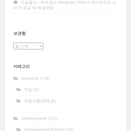
다솜돌이
-
부트캠프 Windows 10에서 에어팟프로 소
리가 끊길 때 해결방법
보관함
보
관
함
카테고리
dasomoli
(118)
맛집
(5)
유럽여행2008
(6)
Development
(323)
Development/Python
(10)