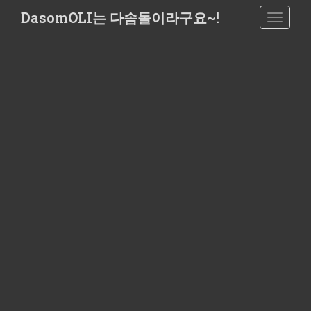
S
DasomOLI는 다솜돌이라구요~!
TOGGLE
k
i
p
t
o
m
a
i
n
c
o
n
t
e
n
t