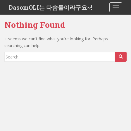
S
DasomOLI는 다솜돌이라구요~!
TOGGLE
k
i
Nothing Found
p
t
o
It seems we can’t find what you’re looking for. Perhaps
m
searching can help.
a
Search
i
for:
n
c
o
n
t
e
n
t