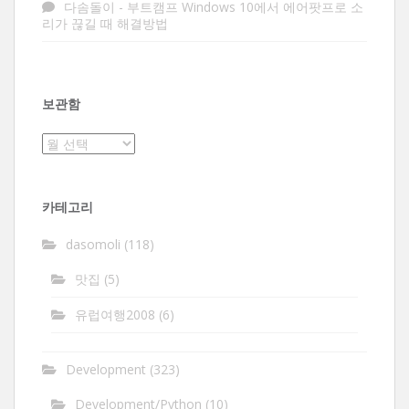
다솜돌이
-
부트캠프 Windows 10에서 에어팟프로 소
리가 끊길 때 해결방법
보관함
보
관
함
카테고리
dasomoli
(118)
맛집
(5)
유럽여행2008
(6)
Development
(323)
Development/Python
(10)