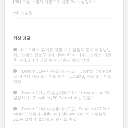
[Git] 로컬 브랜치 이름으로 자동 Push 설정하기
ssh 터널링
최신 댓글
워드프레스 휴지통 댓글 개수 불일치 문제 해결방법 -
워드프레스 정보꾸러미
-
[WordPress] 워드프레스 이전
후 카테고리와 댓글 수 이상 문제 해결 방법
DasomOLI는 다솜돌이라구요~![Ubuntu] cron-apt
로 패키지 자동 업데이트 하기
-
[Ubuntu] 자동 업데이트
설정
DasomOLI는 다솜돌이라구요~!Transmission SSL
설정하기
-
[RaspberryPi] Torrent 머신 만들기
DasomOLI는 다솜돌이라구요~!Bkouen AK7 Pro
Mini PC 사용기
-
[Ubuntu] Bkouen MiniPC에 우분투
22.04 설치 후 발생했던 문제들 해결