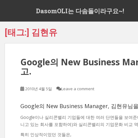
S
DasomOLI는 다솜돌이라구요~!
k
i
p
[태그:]
김현유
t
o
m
a
Google의 New Business 
i
n
고.
c
o
n
2010년 4월 5일
Leave a comment
t
e
Google의 New Business Manager, 김현유님
n
t
Google이나 실리콘밸리 기업들에 대한 여러 단면들을 보여준다
니고 있는 회사를 포함하여)와 실리콘밸리의 기업문화 비교 역
특히 인상적이었던 것들은,