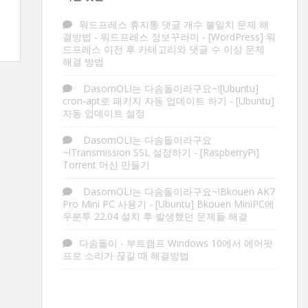
워드프레스 휴지통 댓글 개수 불일치 문제 해
결방법 - 워드프레스 정보꾸러미
-
[WordPress] 워
드프레스 이전 후 카테고리와 댓글 수 이상 문제
해결 방법
DasomOLI는 다솜돌이라구요~![Ubuntu]
cron-apt로 패키지 자동 업데이트 하기
-
[Ubuntu]
자동 업데이트 설정
DasomOLI는 다솜돌이라구요
~!Transmission SSL 설정하기
-
[RaspberryPi]
Torrent 머신 만들기
DasomOLI는 다솜돌이라구요~!Bkouen AK7
Pro Mini PC 사용기
-
[Ubuntu] Bkouen MiniPC에
우분투 22.04 설치 후 발생했던 문제들 해결
다솜돌이
-
부트캠프 Windows 10에서 에어팟
프로 소리가 끊길 때 해결방법