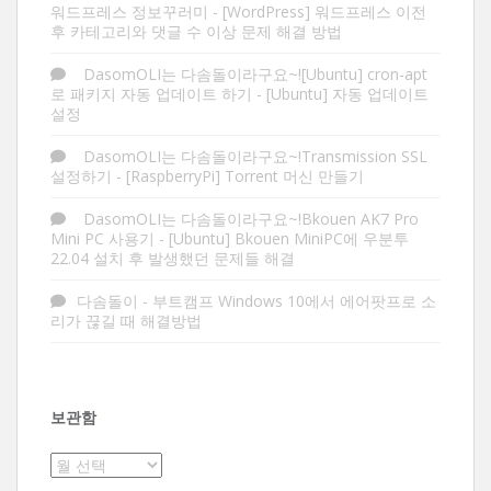
워드프레스 정보꾸러미
-
[WordPress] 워드프레스 이전
후 카테고리와 댓글 수 이상 문제 해결 방법
DasomOLI는 다솜돌이라구요~![Ubuntu] cron-apt
로 패키지 자동 업데이트 하기
-
[Ubuntu] 자동 업데이트
설정
DasomOLI는 다솜돌이라구요~!Transmission SSL
설정하기
-
[RaspberryPi] Torrent 머신 만들기
DasomOLI는 다솜돌이라구요~!Bkouen AK7 Pro
Mini PC 사용기
-
[Ubuntu] Bkouen MiniPC에 우분투
22.04 설치 후 발생했던 문제들 해결
다솜돌이
-
부트캠프 Windows 10에서 에어팟프로 소
리가 끊길 때 해결방법
보관함
보
관