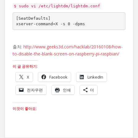
$ sudo vi /etc/lightdm/lightdm.conf
[SeatDefaults]

xserver-command=X -s 0 -dpms
출처:
http://www.geeks3d.com/hacklab/20160108/how-
to-disable-the-blank-screen-on-raspberry-pi-raspbian/
이 글 공유하기:
X
Facebook
LinkedIn
전자우편
인쇄
더
이것이 좋아요: