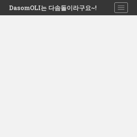
S
DasomOLI는 다솜돌이라구요~!
TOGGLE
k
i
p
t
o
m
a
i
n
c
o
n
t
e
n
t