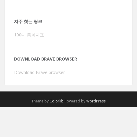
자주 찾는 링크
100대 통계지표
DOWNLOAD BRAVE BROWSER
Download Brave browser
Theme by
Colorlib
Powered by
WordPress