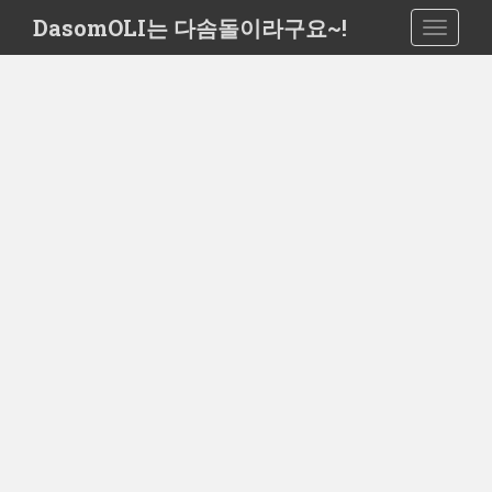
S
DasomOLI는 다솜돌이라구요~!
TOGGLE
k
i
p
t
o
m
a
i
n
c
o
n
t
e
n
t