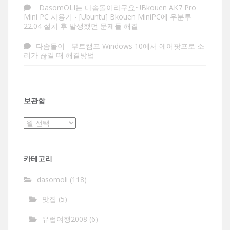
DasomOLI는 다솜돌이라구요~!Bkouen AK7 Pro
Mini PC 사용기
-
[Ubuntu] Bkouen MiniPC에 우분투
22.04 설치 후 발생했던 문제들 해결
다솜돌이
-
부트캠프 Windows 10에서 에어팟프로 소
리가 끊길 때 해결방법
보관함
보
관
함
카테고리
dasomoli
(118)
맛집
(5)
유럽여행2008
(6)