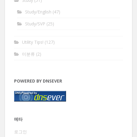
Study
(51)
Study/English
(47)
Study/SVP
(25)
Utility Tips!
(127)
미분류
(2)
POWERED BY DNSEVER
메타
로그인