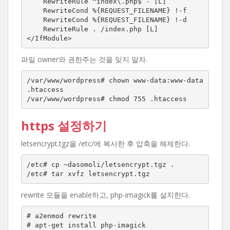
    RewriteRule ^index\.php$ - [L]

    RewriteCond %{REQUEST_FILENAME} !-f

    RewriteCond %{REQUEST_FILENAME} !-d

    RewriteRule . /index.php [L]

</IfModule>
파일 owner와 권한주는 것을 잊지 말자.
/var/www/wordpress# chown www-data:www-data 
.htaccess

/var/www/wordpress# chmod 755 .htaccess
https 설정하기
letsencrypt.tgz을 /etc/에 복사한 후 압축을 해제한다.
/etc# cp ~dasomoli/letsencrypt.tgz .

/etc# tar xvfz letsencrypt.tgz
rewrite 모듈을 enable하고, php-imagick를 설치한다.
# a2enmod rewrite

# apt-get install php-imagick