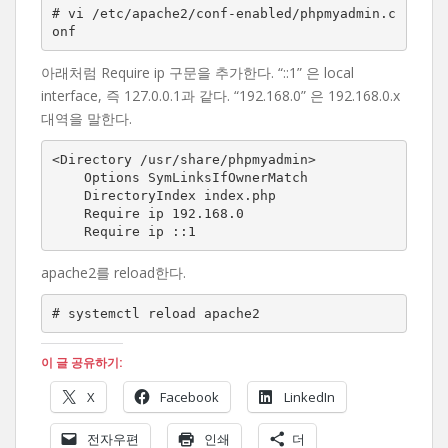
# vi /etc/apache2/conf-enabled/phpmyadmin.c
onf
아래처럼 Require ip 구문을 추가한다. “::1” 은 local
interface, 즉 127.0.0.1과 같다. “192.168.0” 은 192.168.0.x
대역을 말한다.
<Directory /usr/share/phpmyadmin>

    Options SymLinksIfOwnerMatch

    DirectoryIndex index.php

    Require ip 192.168.0

    Require ip ::1
apache2를 reload한다.
# systemctl reload apache2
이 글 공유하기:
X
Facebook
LinkedIn
전자우편
인쇄
더