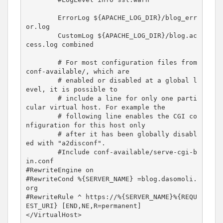
        ErrorLog ${APACHE_LOG_DIR}/blog_err
or.log

        CustomLog ${APACHE_LOG_DIR}/blog.ac
cess.log combined

        # For most configuration files from 
conf-available/, which are

        # enabled or disabled at a global l
evel, it is possible to

        # include a line for only one parti
cular virtual host. For example the

        # following line enables the CGI co
nfiguration for this host only

        # after it has been globally disabl
ed with "a2disconf".

        #Include conf-available/serve-cgi-b
in.conf

#RewriteEngine on

#RewriteCond %{SERVER_NAME} =blog.dasomoli.
org

#RewriteRule ^ https://%{SERVER_NAME}%{REQU
EST_URI} [END,NE,R=permanent]

</VirtualHost>