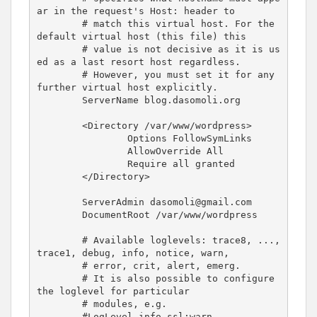
ar in the request's Host: header to

        # match this virtual host. For the 
default virtual host (this file) this

        # value is not decisive as it is us
ed as a last resort host regardless.

        # However, you must set it for any 
further virtual host explicitly.

        ServerName blog.dasomoli.org

        <Directory /var/www/wordpress>

                Options FollowSymLinks

                AllowOverride All

                Require all granted

        </Directory>

        ServerAdmin dasomoli@gmail.com

        DocumentRoot /var/www/wordpress

        # Available loglevels: trace8, ..., 
trace1, debug, info, notice, warn,

        # error, crit, alert, emerg.

        # It is also possible to configure 
the loglevel for particular

        # modules, e.g.

        #LogLevel info ssl:warn
