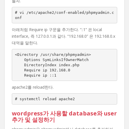
들자.
# vi /etc/apache2/conf-enabled/phpmyadmin.c
onf
아래처럼 Require ip 구문을 추가한다. “::1” 은 local
interface, 즉 127.0.0.1과 같다. “192.168.0” 은 192.168.0.x
대역을 말한다.
<Directory /usr/share/phpmyadmin>

    Options SymLinksIfOwnerMatch

    DirectoryIndex index.php

    Require ip 192.168.0

    Require ip ::1
apache2를 reload한다.
# systemctl reload apache2
wordpress가 사용할 database와 user
추가 및 설정하기