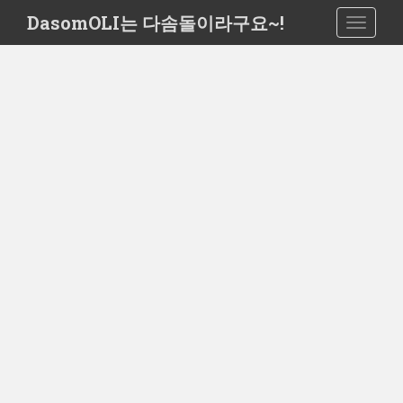
S
DasomOLI는 다솜돌이라구요~!
TOGGLE
k
i
p
t
o
m
a
i
n
c
o
n
t
e
n
t