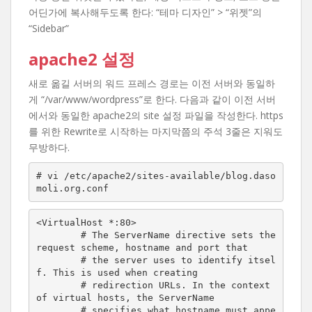
어딘가에 복사해두도록 한다: “테마 디자인” > “위젯”의
“Sidebar”
apache2 설정
새로 옮길 서버의 워드 프레스 경로는 이전 서버와 동일하
게 “/var/www/wordpress”로 한다. 다음과 같이 이전 서버
에서와 동일한 apache2의 site 설정 파일을 작성한다. https
를 위한 Rewrite로 시작하는 마지막쯤의 주석 3줄은 지워도
무방하다.
# vi /etc/apache2/sites-available/blog.daso
moli.org.conf
<VirtualHost *:80>

        # The ServerName directive sets the 
request scheme, hostname and port that

        # the server uses to identify itsel
f. This is used when creating

        # redirection URLs. In the context 
of virtual hosts, the ServerName

        # specifies what hostname must appe