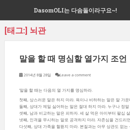
S
DasomOLI는 다솜돌이라구요~!
k
i
p
[태그:]
뇌관
t
o
m
a
말을 할 때 명심할 열가지 조언
i
n
c
2014년 8월 28일
Leave a comment
o
n
t
‘말을 할 때는 다음의 열 가지를 명심하라.
e
첫째, 상스러운 말은 하지 마라. 욕이나 비하하는 말은 말 가운
n
둘째, 상대가 제일 싫어하는 말은 절대 하지 마라. 누구나 정말
t
셋째, 남과 비교하는 말은 피하자. 세 살 먹은 아이부터 팔십 
넷째, 인격을 무시하는 말로 공격하지 마라. 자존심을 건드리면
다섯째, 상대 가족을 헐뜯지 마라. 본질과는 아무 상관도 없는