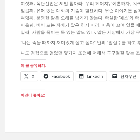
여섯째, 폭탄선언은 제발 참아라. ‘우리 헤어져’, ‘이혼하자’, 
일곱째, 유머 있는 대화의 기술이 필요하다. 무슨 이야기든 심
여덟째, 분명한 말은 오해를 남기지 않는다. 확실한 ‘예스’와 확실
아홉째, 비비 꼬는 꽈배기 말은 하지 마라. 마음이 꼬여 있을 
열째, 사람을 죽이는 독 있는 말도 있다. 말은 세상에서 가장 
“나는 죽을 때까지 재미있게 살고 싶다” 안의 “말실수를 하고 후
나도 경험으로 얻었던 몇가지 조언에 더해서 구구절절 맞는 조
이 글 공유하기:
X
Facebook
LinkedIn
전자우편
이것이 좋아요: