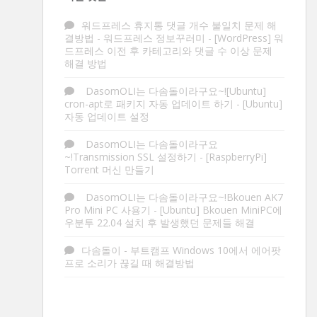
워드프레스 휴지통 댓글 개수 불일치 문제 해
결방법 - 워드프레스 정보꾸러미
-
[WordPress] 워
드프레스 이전 후 카테고리와 댓글 수 이상 문제
해결 방법
DasomOLI는 다솜돌이라구요~![Ubuntu]
cron-apt로 패키지 자동 업데이트 하기
-
[Ubuntu]
자동 업데이트 설정
DasomOLI는 다솜돌이라구요
~!Transmission SSL 설정하기
-
[RaspberryPi]
Torrent 머신 만들기
DasomOLI는 다솜돌이라구요~!Bkouen AK7
Pro Mini PC 사용기
-
[Ubuntu] Bkouen MiniPC에
우분투 22.04 설치 후 발생했던 문제들 해결
다솜돌이
-
부트캠프 Windows 10에서 에어팟
프로 소리가 끊길 때 해결방법