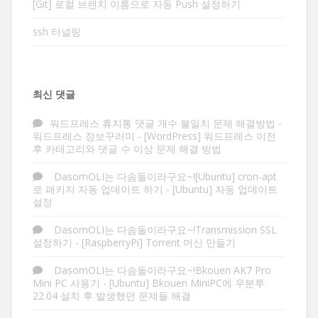
[Git] 로컬 브랜치 이름으로 자동 Push 설정하기
ssh 터널링
최신 댓글
워드프레스 휴지통 댓글 개수 불일치 문제 해결방법 -
워드프레스 정보꾸러미
-
[WordPress] 워드프레스 이전
후 카테고리와 댓글 수 이상 문제 해결 방법
DasomOLI는 다솜돌이라구요~![Ubuntu] cron-apt
로 패키지 자동 업데이트 하기
-
[Ubuntu] 자동 업데이트
설정
DasomOLI는 다솜돌이라구요~!Transmission SSL
설정하기
-
[RaspberryPi] Torrent 머신 만들기
DasomOLI는 다솜돌이라구요~!Bkouen AK7 Pro
Mini PC 사용기
-
[Ubuntu] Bkouen MiniPC에 우분투
22.04 설치 후 발생했던 문제들 해결