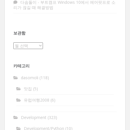
다솜돌이
-
부트캠프 Windows 10에서 에어팟프로 소
리가 끊길 때 해결방법
보관함
보
관
함
카테고리
dasomoli
(118)
맛집
(5)
유럽여행2008
(6)
Development
(323)
Development/Python
(10)