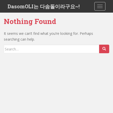
S
DasomOLI는 다솜돌이라구요~!
TOGGLE
k
i
Nothing Found
p
t
o
It seems we can’t find what you’re looking for. Perhaps
m
searching can help.
a
Search
i
for:
n
c
o
n
t
e
n
t