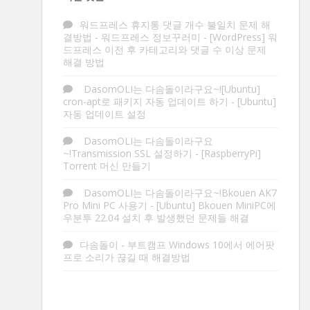
워드프레스 휴지통 댓글 개수 불일치 문제 해
결방법 - 워드프레스 정보꾸러미
-
[WordPress] 워
드프레스 이전 후 카테고리와 댓글 수 이상 문제
해결 방법
DasomOLI는 다솜돌이라구요~![Ubuntu]
cron-apt로 패키지 자동 업데이트 하기
-
[Ubuntu]
자동 업데이트 설정
DasomOLI는 다솜돌이라구요
~!Transmission SSL 설정하기
-
[RaspberryPi]
Torrent 머신 만들기
DasomOLI는 다솜돌이라구요~!Bkouen AK7
Pro Mini PC 사용기
-
[Ubuntu] Bkouen MiniPC에
우분투 22.04 설치 후 발생했던 문제들 해결
다솜돌이
-
부트캠프 Windows 10에서 에어팟
프로 소리가 끊길 때 해결방법