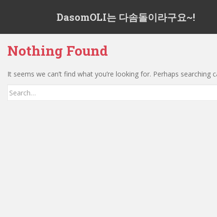
S
DasomOLI는 다솜돌이라구요~!
k
i
p
Nothing Found
t
o
m
It seems we can’t find what you’re looking for. Perhaps searching c
a
Search
i
for:
n
c
o
n
t
e
n
t