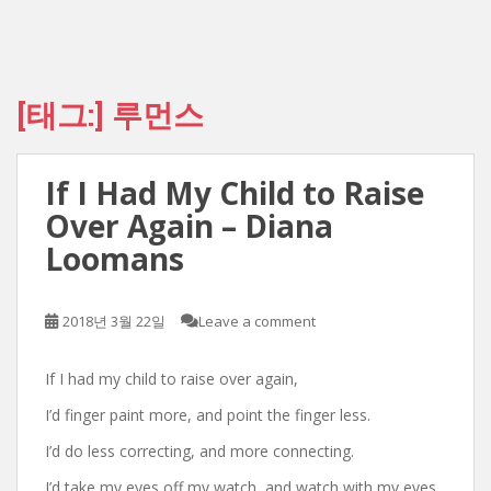
[태그:]
루먼스
If I Had My Child to Raise
Over Again – Diana
Loomans
2018년 3월 22일
Leave a comment
If I had my child to raise over again,
I’d finger paint more, and point the finger less.
I’d do less correcting, and more connecting.
I’d take my eyes off my watch, and watch with my eyes.