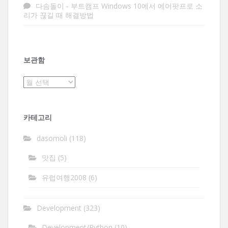
다솜돌이
-
부트캠프 Windows 10에서 에어팟프로 소
리가 끊길 때 해결방법
보관함
보
관
함
카테고리
dasomoli
(118)
맛집
(5)
유럽여행2008
(6)
Development
(323)
Development/Python
(10)