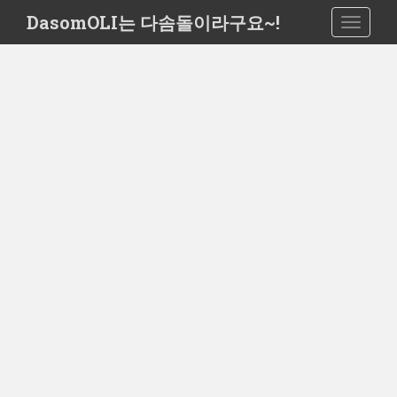
S
DasomOLI는 다솜돌이라구요~!
TOGGLE
k
i
p
t
o
m
a
i
n
c
o
n
t
e
n
t