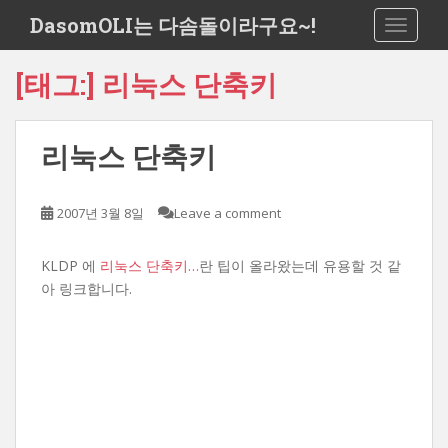
S
DasomOLI는 다솜돌이라구요~!
TOGGLE
k
i
[태그:]
리눅스 단축키
p
t
o
리눅스 단축키
m
a
i
2007년 3월 8일
Leave a comment
n
c
o
KLDP 에
리눅스 단축키…
란 팁이 올라왔는데 유용할 것 같
n
아 링크합니다.
t
e
n
t