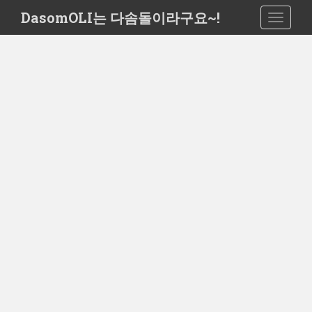
S
DasomOLI는 다솜돌이라구요~!
TOGGLE
k
i
p
t
o
m
a
i
n
c
o
n
t
e
n
t