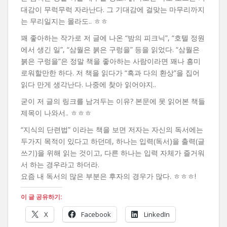
대감이 무럭무럭 자라난다. 그 기대감에 걸맞는 마무리까지
는 무리일지는 몰라도.. ㅎㅎ
꽤 좋아하는 작가로 저 글에 나온 “밤의 피크닉”, “호텔 정원
에서 생긴 일”, “삼월은 붉은 구렁을” 등을 읽었다. “삼월은
붉은 구렁을”은 정말 책을 좋아하는 사람이라면 꽤나 흥미
로워할만한 하다. 저 책을 읽다가 “흑과 다의 환상”을 집어
읽다 만게 생각난다. 나중에 찾아 읽어야지..
굳이 저 글의 링크를 남겨두는 이유? 본문에 못 읽어본 책들
제목이 나와서.. ㅎㅎㅎ
“지식의 단련법” 이라는 책을 보면 저자는 자신의 독서에는
두가지 목적이 있다고 하던데, 하나는 입력(독서)을 출력(글
쓰기)을 위해 읽는 것이고, 다른 하나는 입력 자체가 즐거워
서 하는 경우라고 하더라.
요즘 내 독서의 많은 부분은 후자의 경우가 많다. ㅎㅎㅎ!
이 글 공유하기:
X
Facebook
LinkedIn