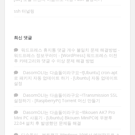
ssh 터널링
최신 댓글
워드프레스 휴지통 댓글 개수 불일치 문제 해결방법 -
워드프레스 정보꾸러미
-
[WordPress] 워드프레스 이전
후 카테고리와 댓글 수 이상 문제 해결 방법
DasomOLI는 다솜돌이라구요~![Ubuntu] cron-apt
로 패키지 자동 업데이트 하기
-
[Ubuntu] 자동 업데이트
설정
DasomOLI는 다솜돌이라구요~!Transmission SSL
설정하기
-
[RaspberryPi] Torrent 머신 만들기
DasomOLI는 다솜돌이라구요~!Bkouen AK7 Pro
Mini PC 사용기
-
[Ubuntu] Bkouen MiniPC에 우분투
22.04 설치 후 발생했던 문제들 해결
다솜돌이
-
부트캠프 Windows 10에서 에어팟프로 소