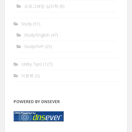
프로그래밍 심리학
(6)
Study
(51)
Study/English
(47)
Study/SVP
(25)
Utility Tips!
(127)
미분류
(2)
POWERED BY DNSEVER