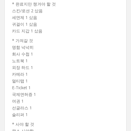
* 완료지만 챙겨야 할 것
스킨/로션 2 샀음
세면제 1 샀음
귀걸이 1 샀음
카드 지갑 1 샀음
* 가져갈 것
명함 넉넉히
회사 수첩 1
노트북 1
외장 하드 1
카메라 1
멀티탭 1
E-Ticket 1
국제면허증 1
여권 1
선글라스 1
슬리퍼 1
* 사야 할 것
왁스 사야함