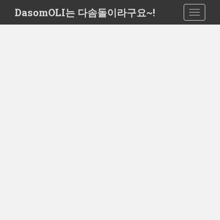
S
DasomOLI는 다솜돌이라구요~!
TOGGLE
k
i
p
t
o
m
a
i
n
c
o
n
t
e
n
t