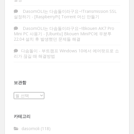
DasomOLI는 다솜돌이라구요~!Transmission SSL
설정하기
-
[RaspberryPi] Torrent 머신 만들기
DasomOLI는 다솜돌이라구요~!Bkouen AK7 Pro
Mini PC 사용기
-
[Ubuntu] Bkouen MiniPC에 우분투
22.04 설치 후 발생했던 문제들 해결
다솜돌이
-
부트캠프 Windows 10에서 에어팟프로 소
리가 끊길 때 해결방법
보관함
보
관
함
카테고리
dasomoli
(118)