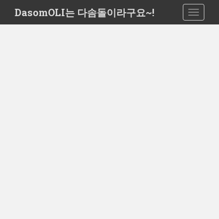
S
DasomOLI는 다솜돌이라구요~!
TOGGLE
k
i
p
t
o
m
a
i
n
c
o
n
t
e
n
t