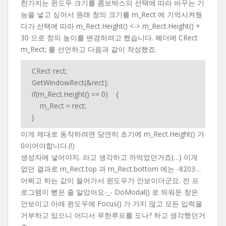
한가지는 윈도우 크기를 콤보박스의 선택에 따라 바꾸는 기
능을 넣고 싶어서 원래 창의 크기를 m_Rect 에 기억시켜뒀
다가 선택에 따라 m_Rect.Height() <-> m_Rect.Height() +
30 으로 창의 높이를 변경하려고 했습니다. 헤더에 CRect
m_Rect; 를 선언하고 다음과 같이 작성했죠.
CRect rect;
GetWindowRect(&rect);
if(m_Rect.Height() == 0) {
m_Rect = rect;
}
이게 제대로 동작하려면 당연히 초기에 m_Rect.Height() 가
0이어야합니다.(!)
생성자에 넣어야지. 라고 생각하고 까먹었던거죠(…) 이게
없던 결과로 m_Rect.top 과 m_Rect.bottom 에는 -8203…
어쩌고 하는 값이 들어가서 윈도우가 안보이더군요. 전 프
로그램이 뻗은 줄 알았어요-_- DoModal() 로 띄워둔 창은
안보이고 아래 윈도우에 Focus() 가 가지 않고 모든 입력을
거부하고 있으니 어디서 무한루프를 도나? 하고 생각했던거