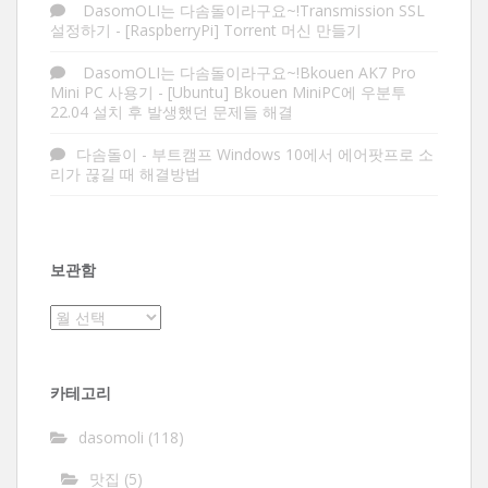
DasomOLI는 다솜돌이라구요~!Transmission SSL
설정하기
-
[RaspberryPi] Torrent 머신 만들기
DasomOLI는 다솜돌이라구요~!Bkouen AK7 Pro
Mini PC 사용기
-
[Ubuntu] Bkouen MiniPC에 우분투
22.04 설치 후 발생했던 문제들 해결
다솜돌이
-
부트캠프 Windows 10에서 에어팟프로 소
리가 끊길 때 해결방법
보관함
보
관
함
카테고리
dasomoli
(118)
맛집
(5)