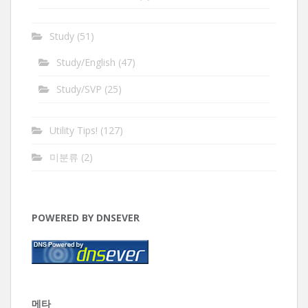
Study
(51)
Study/English
(47)
Study/SVP
(25)
Utility Tips!
(127)
미분류
(2)
POWERED BY DNSEVER
메타