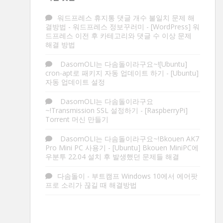
워드프레스 휴지통 댓글 개수 불일치 문제 해
결방법 - 워드프레스 정보꾸러미
-
[WordPress] 워
드프레스 이전 후 카테고리와 댓글 수 이상 문제
해결 방법
DasomOLI는 다솜돌이라구요~![Ubuntu]
cron-apt로 패키지 자동 업데이트 하기
-
[Ubuntu]
자동 업데이트 설정
DasomOLI는 다솜돌이라구요
~!Transmission SSL 설정하기
-
[RaspberryPi]
Torrent 머신 만들기
DasomOLI는 다솜돌이라구요~!Bkouen AK7
Pro Mini PC 사용기
-
[Ubuntu] Bkouen MiniPC에
우분투 22.04 설치 후 발생했던 문제들 해결
다솜돌이
-
부트캠프 Windows 10에서 에어팟
프로 소리가 끊길 때 해결방법