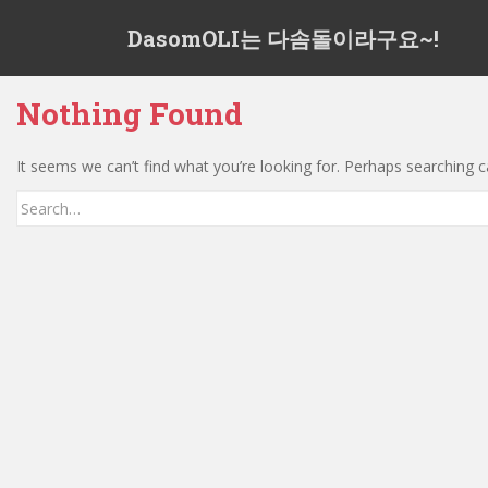
S
DasomOLI는 다솜돌이라구요~!
k
i
p
Nothing Found
t
o
m
It seems we can’t find what you’re looking for. Perhaps searching c
a
Search
i
for:
n
c
o
n
t
e
n
t