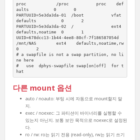
proc            /proc           proc    def
aults          0       0

PARTUUID=5e3da3da-01  /boot           vfat    
defaults          0       2

PARTUUID=5e3da3da-02  /               ext4    
defaults,noatime  0       1

UUID=678dcc13-1b44-4ee8-80cf-7f186587054d       
/mnt/NAS        ext4    defaults,noatime,rw     
0       2

# a swapfile is not a swap partition, no li
ne here

#   use  dphys-swapfile swap[on|off]  for t
hat
다른 mount 옵션
auto / noauto: 부팅 시에 자동으로 mount할지 말
지.
exec / noexec: 그 파티션이 바이너리를 실행할 수
있는지 아닌지. 보통 보안 목적으로 noexec로 설정된
다.
ro / rw: ro는 읽기 전용 (read-only), rw는 읽기 쓰기