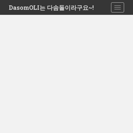
S
DasomOLI는 다솜돌이라구요~!
TOGGLE
k
i
p
t
o
m
a
i
n
c
o
n
t
e
n
t