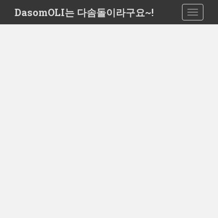
S
DasomOLI는 다솜돌이라구요~!
TOGGLE
k
i
p
t
o
m
a
i
n
c
o
n
t
e
n
t