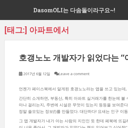
S
DasomOLI는 다솜돌이라구요~!
k
i
p
[태그:]
아파트에서
t
o
m
a
호갱노노 개발자가 읽었다는 “
i
n
c
2017년 6월 12일
Leave a comment
o
n
t
언젠가 페이스북에서 알게된 호갱노노라는 앱을 쓰고 있는데, 
e
간단히 소개하면, 부동산, 특히 아파트 실거래가를 한눈에 볼 
n
마나 걸리는지, 주변에 시설은 무엇이 있는지 등등을 보여준다
t
정말 쓸모있는 정보(!)를 만들었다. 대단하다! 요새는 인구 이동
그 앱 개발자가 내가 아는 사람의 지인인 듯 한데 페북에 뜨길
이 너무 좋아서, 그 개발자가 읽었다는 책도 읽어보고 싶어졌다