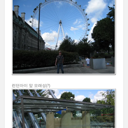
런던아이 앞 모래성(?)