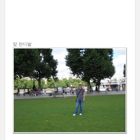
앞 잔디밭