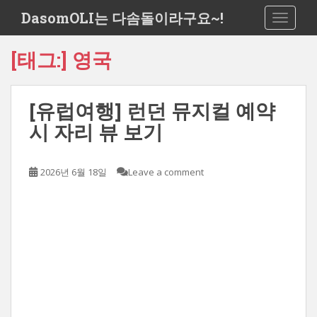
S
DasomOLI는 다솜돌이라구요~!
TOGGLE
k
i
[태그:]
영국
p
t
o
[유럽여행] 런던 뮤지컬 예약
m
a
시 자리 뷰 보기
i
n
c
2026년 6월 18일
Leave a comment
o
n
t
e
n
t