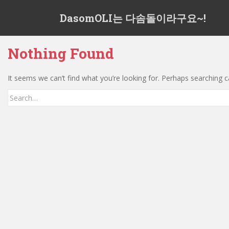
S
DasomOLI는 다솜돌이라구요~!
k
i
p
Nothing Found
t
o
m
It seems we can’t find what you’re looking for. Perhaps searching c
a
Search
i
for:
n
c
o
n
t
e
n
t