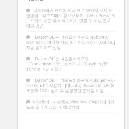
워드프레스 휴지통 댓글 개수 불일치 문제 해
결방법 - 워드프레스 정보꾸러미
-
[WordPress] 워
드프레스 이전 후 카테고리와 댓글 수 이상 문제
해결 방법
DasomOLI는 다솜돌이라구요~![Ubuntu]
cron-apt로 패키지 자동 업데이트 하기
-
[Ubuntu]
자동 업데이트 설정
DasomOLI는 다솜돌이라구요
~!Transmission SSL 설정하기
-
[RaspberryPi]
Torrent 머신 만들기
DasomOLI는 다솜돌이라구요~!Bkouen AK7
Pro Mini PC 사용기
-
[Ubuntu] Bkouen MiniPC에
우분투 22.04 설치 후 발생했던 문제들 해결
다솜돌이
-
부트캠프 Windows 10에서 에어팟
프로 소리가 끊길 때 해결방법