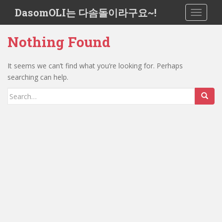
S
DasomOLI는 다솜돌이라구요~!
TOGGLE
k
i
Nothing Found
p
t
o
It seems we can’t find what you’re looking for. Perhaps
m
searching can help.
a
Search
i
for:
n
c
o
n
t
e
n
t