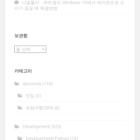
다솜돌이
-
부트캠프 Windows 10에서 에어팟프로 소
리가 끊길 때 해결방법
보관함
보
관
함
카테고리
dasomoli
(118)
맛집
(5)
유럽여행2008
(6)
Development
(323)
Development/Python
(10)