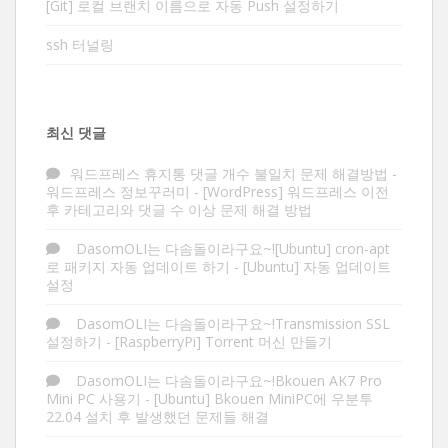
[Git] 로컬 브랜치 이름으로 자동 Push 설정하기
ssh 터널링
최신 댓글
워드프레스 휴지통 댓글 개수 불일치 문제 해결방법 -
워드프레스 정보꾸러미
-
[WordPress] 워드프레스 이전
후 카테고리와 댓글 수 이상 문제 해결 방법
DasomOLI는 다솜돌이라구요~![Ubuntu] cron-apt
로 패키지 자동 업데이트 하기
-
[Ubuntu] 자동 업데이트
설정
DasomOLI는 다솜돌이라구요~!Transmission SSL
설정하기
-
[RaspberryPi] Torrent 머신 만들기
DasomOLI는 다솜돌이라구요~!Bkouen AK7 Pro
Mini PC 사용기
-
[Ubuntu] Bkouen MiniPC에 우분투
22.04 설치 후 발생했던 문제들 해결