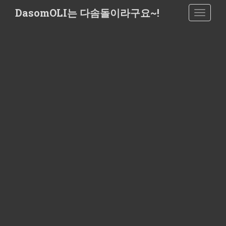
S
DasomOLI는 다솜돌이라구요~!
TOGGLE
k
i
p
t
o
m
a
i
n
c
o
n
t
e
n
t