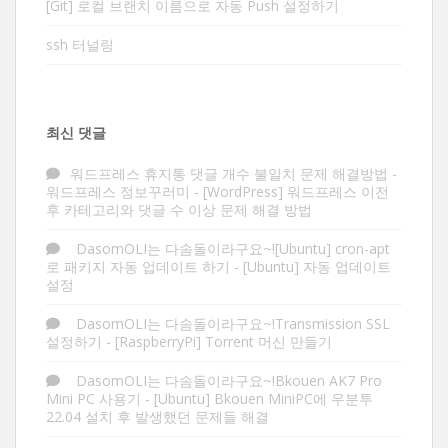
[Git] 로컬 브랜치 이름으로 자동 Push 설정하기
ssh 터널링
최신 댓글
워드프레스 휴지통 댓글 개수 불일치 문제 해결방법 -
워드프레스 정보꾸러미
-
[WordPress] 워드프레스 이전
후 카테고리와 댓글 수 이상 문제 해결 방법
DasomOLI는 다솜돌이라구요~![Ubuntu] cron-apt
로 패키지 자동 업데이트 하기
-
[Ubuntu] 자동 업데이트
설정
DasomOLI는 다솜돌이라구요~!Transmission SSL
설정하기
-
[RaspberryPi] Torrent 머신 만들기
DasomOLI는 다솜돌이라구요~!Bkouen AK7 Pro
Mini PC 사용기
-
[Ubuntu] Bkouen MiniPC에 우분투
22.04 설치 후 발생했던 문제들 해결