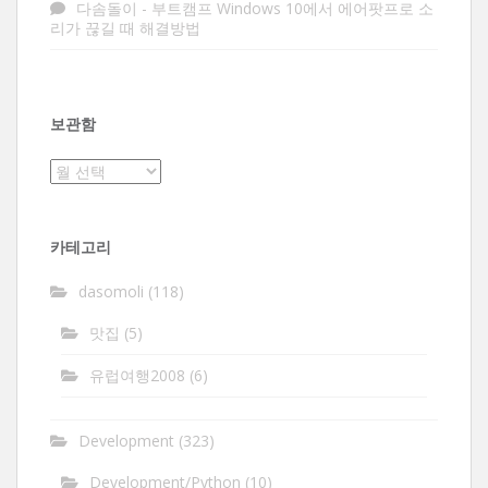
다솜돌이
-
부트캠프 Windows 10에서 에어팟프로 소
리가 끊길 때 해결방법
보관함
보
관
함
카테고리
dasomoli
(118)
맛집
(5)
유럽여행2008
(6)
Development
(323)
Development/Python
(10)