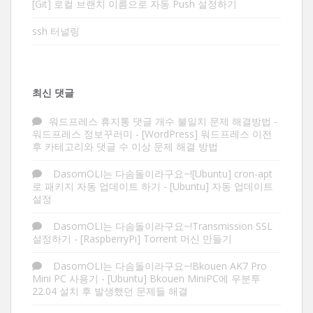
[Git] 로컬 브랜치 이름으로 자동 Push 설정하기
ssh 터널링
최신 댓글
워드프레스 휴지통 댓글 개수 불일치 문제 해결방법 -
워드프레스 정보꾸러미
-
[WordPress] 워드프레스 이전
후 카테고리와 댓글 수 이상 문제 해결 방법
DasomOLI는 다솜돌이라구요~![Ubuntu] cron-apt
로 패키지 자동 업데이트 하기
-
[Ubuntu] 자동 업데이트
설정
DasomOLI는 다솜돌이라구요~!Transmission SSL
설정하기
-
[RaspberryPi] Torrent 머신 만들기
DasomOLI는 다솜돌이라구요~!Bkouen AK7 Pro
Mini PC 사용기
-
[Ubuntu] Bkouen MiniPC에 우분투
22.04 설치 후 발생했던 문제들 해결