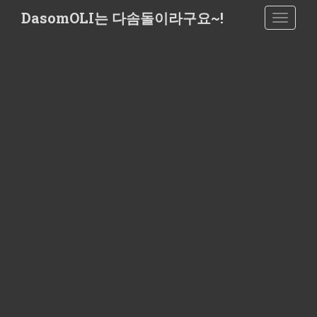
S
DasomOLI는 다솜돌이라구요~!
TOGGLE
k
i
p
t
o
m
a
i
n
c
o
n
t
e
n
t