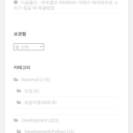
다솜돌이
-
부트캠프 Windows 10에서 에어팟프로 소
리가 끊길 때 해결방법
보관함
보
관
함
카테고리
dasomoli
(118)
맛집
(5)
유럽여행2008
(6)
Development
(323)
Development/Python
(10)