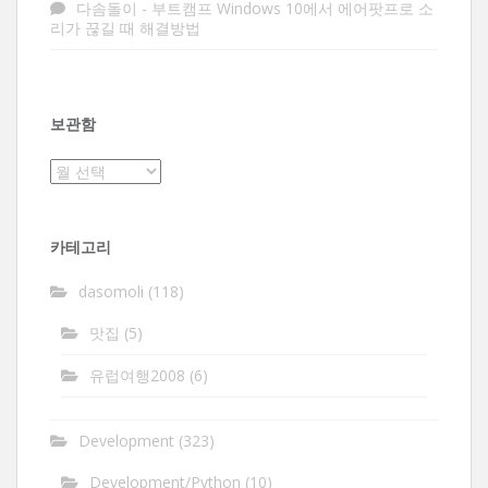
다솜돌이
-
부트캠프 Windows 10에서 에어팟프로 소
리가 끊길 때 해결방법
보관함
보
관
함
카테고리
dasomoli
(118)
맛집
(5)
유럽여행2008
(6)
Development
(323)
Development/Python
(10)