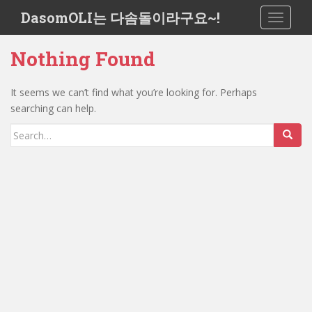
S
DasomOLI는 다솜돌이라구요~!
TOGGLE
k
i
Nothing Found
p
t
o
It seems we can’t find what you’re looking for. Perhaps
m
searching can help.
a
Search
i
for:
n
c
o
n
t
e
n
t