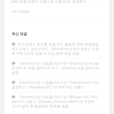
[Git] 로컬 브랜치 이름으로 자동 Push 설정하기
ssh 터널링
최신 댓글
워드프레스 휴지통 댓글 개수 불일치 문제 해결방법 -
워드프레스 정보꾸러미
-
[WordPress] 워드프레스 이전
후 카테고리와 댓글 수 이상 문제 해결 방법
DasomOLI는 다솜돌이라구요~![Ubuntu] cron-apt
로 패키지 자동 업데이트 하기
-
[Ubuntu] 자동 업데이트
설정
DasomOLI는 다솜돌이라구요~!Transmission SSL
설정하기
-
[RaspberryPi] Torrent 머신 만들기
DasomOLI는 다솜돌이라구요~!Bkouen AK7 Pro
Mini PC 사용기
-
[Ubuntu] Bkouen MiniPC에 우분투
22.04 설치 후 발생했던 문제들 해결