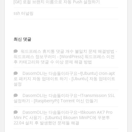
[Git] 로컬 브랜치 이름으로 자동 Push 설정하기
ssh 터널링
최신 댓글
워드프레스 휴지통 댓글 개수 불일치 문제 해결방법 -
워드프레스 정보꾸러미
-
[WordPress] 워드프레스 이전
후 카테고리와 댓글 수 이상 문제 해결 방법
DasomOLI는 다솜돌이라구요~![Ubuntu] cron-apt
로 패키지 자동 업데이트 하기
-
[Ubuntu] 자동 업데이트
설정
DasomOLI는 다솜돌이라구요~!Transmission SSL
설정하기
-
[RaspberryPi] Torrent 머신 만들기
DasomOLI는 다솜돌이라구요~!Bkouen AK7 Pro
Mini PC 사용기
-
[Ubuntu] Bkouen MiniPC에 우분투
22.04 설치 후 발생했던 문제들 해결