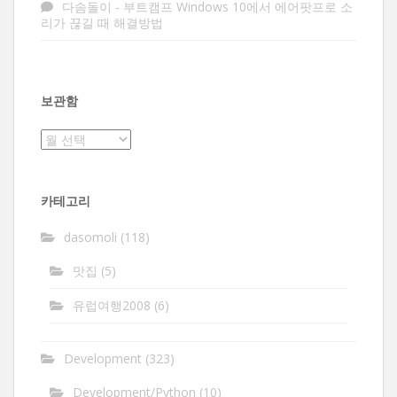
다솜돌이
-
부트캠프 Windows 10에서 에어팟프로 소
리가 끊길 때 해결방법
보관함
보
관
함
카테고리
dasomoli
(118)
맛집
(5)
유럽여행2008
(6)
Development
(323)
Development/Python
(10)