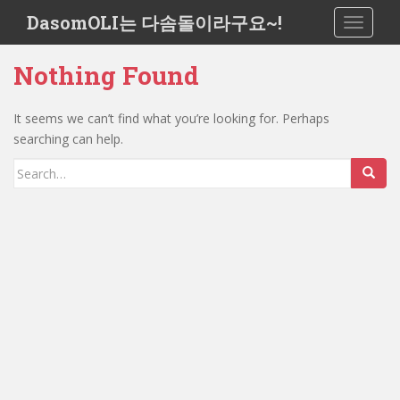
S
DasomOLI는 다솜돌이라구요~!
TOGGLE
k
i
Nothing Found
p
t
o
It seems we can’t find what you’re looking for. Perhaps
m
searching can help.
a
Search
i
for:
n
c
o
n
t
e
n
t