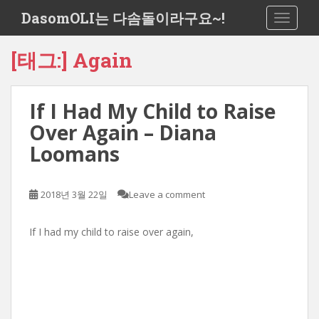
S
DasomOLI는 다솜돌이라구요~!
TOGGLE
k
i
[태그:]
Again
p
t
o
If I Had My Child to Raise
m
a
Over Again – Diana
i
Loomans
n
c
o
2018년 3월 22일
Leave a comment
n
t
If I had my child to raise over again,
e
n
t