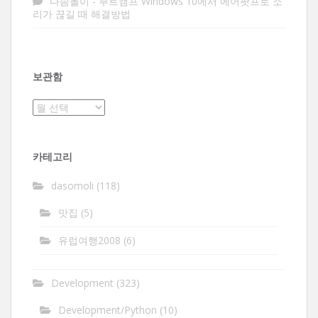
다솜돌이
-
부트캠프 Windows 10에서 에어팟프로 소
리가 끊길 때 해결방법
보관함
보
관
함
카테고리
dasomoli
(118)
맛집
(5)
유럽여행2008
(6)
Development
(323)
Development/Python
(10)