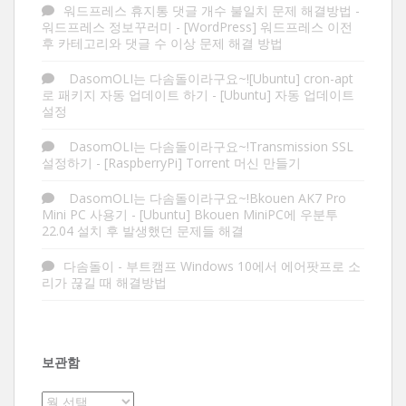
워드프레스 휴지통 댓글 개수 불일치 문제 해결방법 -
워드프레스 정보꾸러미
-
[WordPress] 워드프레스 이전
후 카테고리와 댓글 수 이상 문제 해결 방법
DasomOLI는 다솜돌이라구요~![Ubuntu] cron-apt
로 패키지 자동 업데이트 하기
-
[Ubuntu] 자동 업데이트
설정
DasomOLI는 다솜돌이라구요~!Transmission SSL
설정하기
-
[RaspberryPi] Torrent 머신 만들기
DasomOLI는 다솜돌이라구요~!Bkouen AK7 Pro
Mini PC 사용기
-
[Ubuntu] Bkouen MiniPC에 우분투
22.04 설치 후 발생했던 문제들 해결
다솜돌이
-
부트캠프 Windows 10에서 에어팟프로 소
리가 끊길 때 해결방법
보관함
보