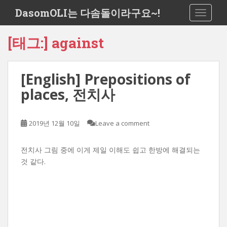
S
DasomOLI는 다솜돌이라구요~!
TOGGLE
k
i
[태그:]
against
p
t
o
[English] Prepositions of
m
a
places, 전치사
i
n
c
2019년 12월 10일
Leave a comment
o
n
전치사 그림 중에 이게 제일 이해도 쉽고 한방에 해결되는
t
것 같다.
e
n
t