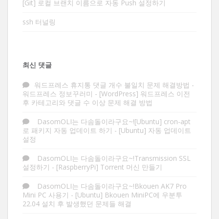
[Git] 로컬 브랜치 이름으로 자동 Push 설정하기
ssh 터널링
최신 댓글
워드프레스 휴지통 댓글 개수 불일치 문제 해결방법 -
워드프레스 정보꾸러미
-
[WordPress] 워드프레스 이전
후 카테고리와 댓글 수 이상 문제 해결 방법
DasomOLI는 다솜돌이라구요~![Ubuntu] cron-apt
로 패키지 자동 업데이트 하기
-
[Ubuntu] 자동 업데이트
설정
DasomOLI는 다솜돌이라구요~!Transmission SSL
설정하기
-
[RaspberryPi] Torrent 머신 만들기
DasomOLI는 다솜돌이라구요~!Bkouen AK7 Pro
Mini PC 사용기
-
[Ubuntu] Bkouen MiniPC에 우분투
22.04 설치 후 발생했던 문제들 해결