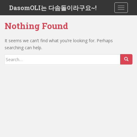
S
DasomOLI는 다솜돌이라구요~!
TOGGLE
k
i
Nothing Found
p
t
o
It seems we can’t find what you’re looking for. Perhaps
m
searching can help.
a
Search
i
for:
n
c
o
n
t
e
n
t