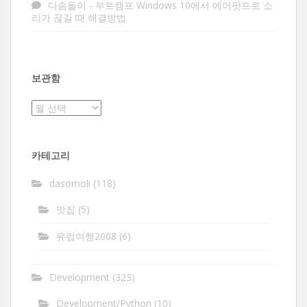
다솜돌이
-
부트캠프 Windows 10에서 에어팟프로 소
리가 끊길 때 해결방법
보관함
보
관
함
카테고리
dasomoli
(118)
맛집
(5)
유럽여행2008
(6)
Development
(323)
Development/Python
(10)