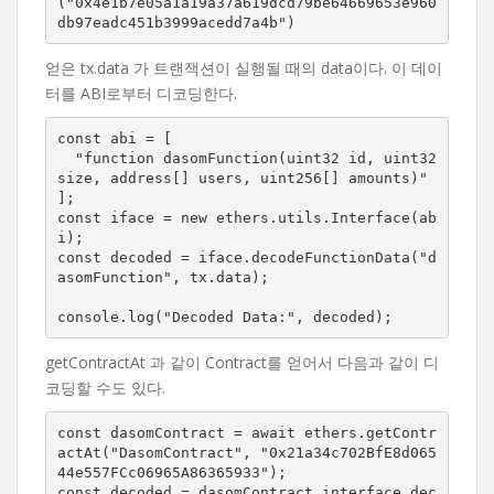
("0x4e1b7e05a1a19a37a619dcd79be64669653e960
db97eadc451b3999acedd7a4b")
얻은 tx.data 가 트랜잭션이 실행될 때의 data이다. 이 데이
터를 ABI로부터 디코딩한다.
const abi = [

  "function dasomFunction(uint32 id, uint32 
size, address[] users, uint256[] amounts)"

];

const iface = new ethers.utils.Interface(ab
i);

const decoded = iface.decodeFunctionData("d
asomFunction", tx.data);

console.log("Decoded Data:", decoded);
getContractAt 과 같이 Contract를 얻어서 다음과 같이 디
코딩할 수도 있다.
const dasomContract = await ethers.getContr
actAt("DasomContract", "0x21a34c702BfE8d065
44e557FCc06965A86365933");

const decoded = dasomContract.interface.dec