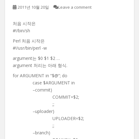
2011년 10월 20일
Leave a comment
처음 시작은
#!/bin/sh
Perl 처음 시작은
#!/usr/bin/perl -w
argument는 $0 $1 $2 …
argument 처리는 아래 형식.
for ARGUMENT in “$@”; do
case $ARGUMENT in
–commit)
COMMIT=$2;
;;
–uploader)
UPLOADER=$2;
;;
–branch)