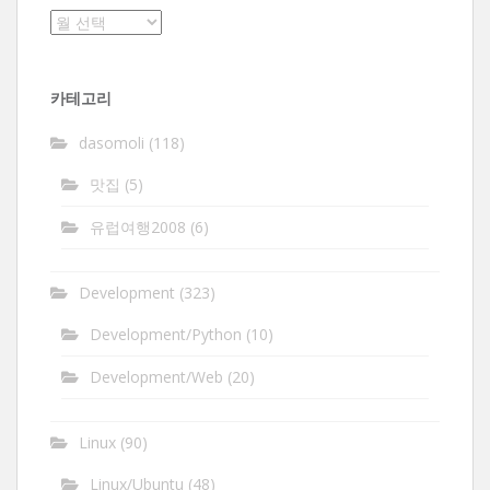
보
관
함
카테고리
dasomoli
(118)
맛집
(5)
유럽여행2008
(6)
Development
(323)
Development/Python
(10)
Development/Web
(20)
Linux
(90)
Linux/Ubuntu
(48)