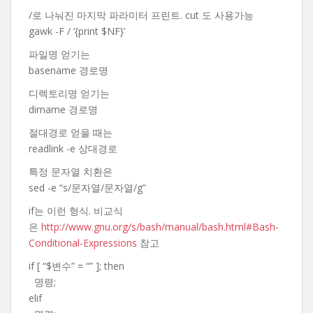
/로 나눠진 마지막 파라미터 프린트. cut 도 사용가능
gawk -F / ‘{print $NF}’
파일명 얻기는
basename 경로명
디렉토리명 얻기는
dirname 경로명
절대경로 얻을 때는
readlink -e 상대경로
특정 문자열 치환은
sed -e “s/문자열/문자열/g”
if는 이런 형식. 비교식
은
http://www.gnu.org/s/bash/manual/bash.html#Bash-
Conditional-Expressions
참고
if [ “$변수” = “” ]; then
명령;
elif