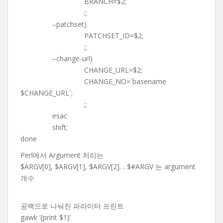
BRANCH=$2;
;;
–patchset)
PATCHSET_ID=$2;
;;
–change-url)
CHANGE_URL=$2;
CHANGE_NO=`basename
$CHANGE_URL`;
;;
esac
shift;
done
Perl에서 Argument 처리는
$ARGV[0], $ARGV[1], $ARGV[2]… $#ARGV 는 argument
개수
공백으로 나눠진 파라미터 프린트
gawk ‘{print $1}’