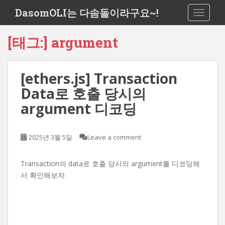
S
DasomOLI는 다솜돌이라구요~!
TOGGLE
k
i
[태그:]
argument
p
t
o
[ethers.js] Transaction
m
a
Data로 호출 당시의
i
argument 디코딩
n
c
o
2025년 3월 5일
Leave a comment
n
t
Transaction의 data로 호출 당시의 argument를 디코딩해
e
서 확인해보자.
n
t