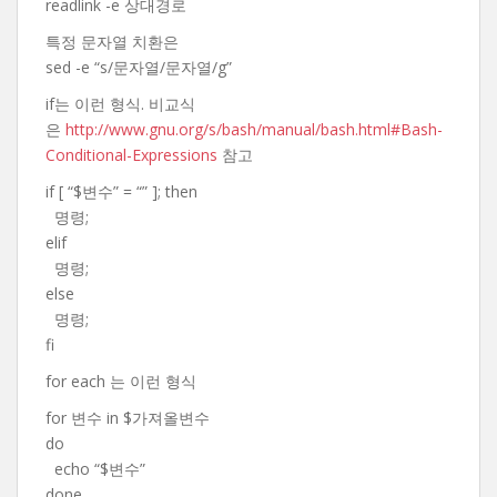
readlink -e 상대경로
특정 문자열 치환은
sed -e “s/문자열/문자열/g”
if는 이런 형식. 비교식
은
http://www.gnu.org/s/bash/manual/bash.html#Bash-
Conditional-Expressions
참고
if [ “$변수” = “” ]; then
명령;
elif
명령;
else
명령;
fi
for each 는 이런 형식
for 변수 in $가져올변수
do
echo “$변수”
done