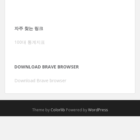
자주 찾는 링크
100대 통계지표
DOWNLOAD BRAVE BROWSER
Download Brave browser
Theme by
Colorlib
Powered by
WordPress