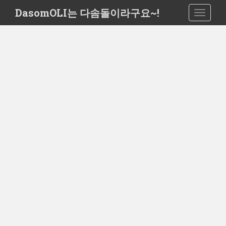
S
DasomOLI는 다솜돌이라구요~!
TOGGLE
k
i
p
t
o
m
a
i
n
c
o
n
t
e
n
t