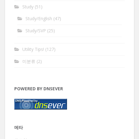
Study
(51)
Study/English
(47)
Study/SVP
(25)
Utility Tips!
(127)
미분류
(2)
POWERED BY DNSEVER
메타