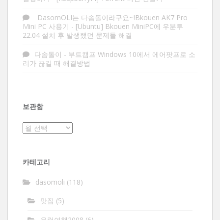
DasomOLI는 다솜돌이라구요~!Bkouen AK7 Pro
Mini PC 사용기
-
[Ubuntu] Bkouen MiniPC에 우분투
22.04 설치 후 발생했던 문제들 해결
다솜돌이
-
부트캠프 Windows 10에서 에어팟프로 소
리가 끊길 때 해결방법
보관함
보
관
함
카테고리
dasomoli
(118)
맛집
(5)
유럽여행2008
(6)