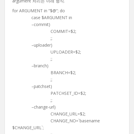
argument 처리는 아래 형식.
for ARGUMENT in “$@”; do
case $ARGUMENT in
–commit)
COMMIT=$2;
;;
–uploader)
UPLOADER=$2;
;;
–branch)
BRANCH=$2;
;;
–patchset)
PATCHSET_ID=$2;
;;
–change-url)
CHANGE_URL=$2;
CHANGE_NO=`basename
$CHANGE_URL`;