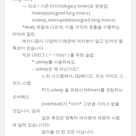
— 지피 / 기존 타이머(legacy timer)로 뒷받침:
msleep(unsigned long msecs)
msleep_interruptible(unsigned long msecs)
*dealy 계열과 다르게, 이들 각각의 호출을 수행하는
바닥에 깔린
메카니즘이 다양하기 때문에 여러분이 알고 있어야 할
특성이 있습니다.
적은 USECS ( < ~10us? ) 를 위한 슬립:
* udelay를 사용하세요.
– usleep은 왜 아닌가요?
느린 시스템에서, (임베디드, 또는 아마도 스
피드-스텝
PC!) usleep 을 위해서 hrtimers를 셋팅하는
오버헤드
(overhead)가 *아마* 그만큼 가치가 없을
것입니다. 앞과
같은 측정은 명확히 여러분의 재원적 사항
에 달려 있습니다만,
알아둘 만 한 것은 아닙니다.