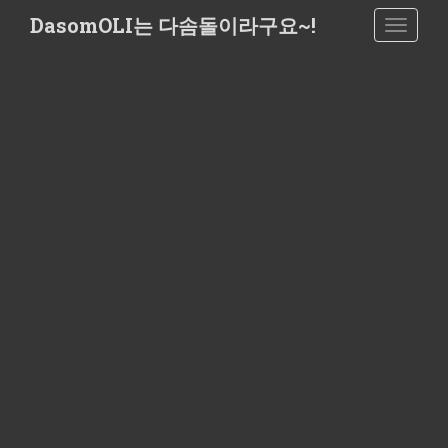
S
DasomOLI는 다솜돌이라구요~!
TOGGLE
k
i
p
t
o
m
a
i
n
c
o
n
t
e
n
t