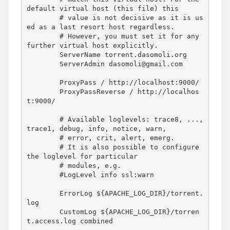
default virtual host (this file) this

        # value is not decisive as it is us
ed as a last resort host regardless.

        # However, you must set it for any 
further virtual host explicitly.

        ServerName torrent.dasomoli.org

        ServerAdmin dasomoli@gmail.com

        ProxyPass / http://localhost:9000/

        ProxyPassReverse / http://localhos
t:9000/

        # Available loglevels: trace8, ..., 
trace1, debug, info, notice, warn,

        # error, crit, alert, emerg.

        # It is also possible to configure 
the loglevel for particular

        # modules, e.g.

        #LogLevel info ssl:warn

        ErrorLog ${APACHE_LOG_DIR}/torrent.
log

        CustomLog ${APACHE_LOG_DIR}/torren
t.access.log combined
