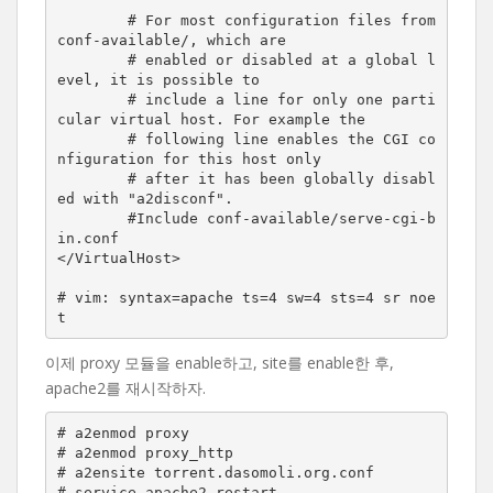
        # For most configuration files from 
conf-available/, which are

        # enabled or disabled at a global l
evel, it is possible to

        # include a line for only one parti
cular virtual host. For example the

        # following line enables the CGI co
nfiguration for this host only

        # after it has been globally disabl
ed with "a2disconf".

        #Include conf-available/serve-cgi-b
in.conf

</VirtualHost>

# vim: syntax=apache ts=4 sw=4 sts=4 sr noe
t
이제 proxy 모듈을 enable하고, site를 enable한 후,
apache2를 재시작하자.
# a2enmod proxy

# a2enmod proxy_http

# a2ensite torrent.dasomoli.org.conf
