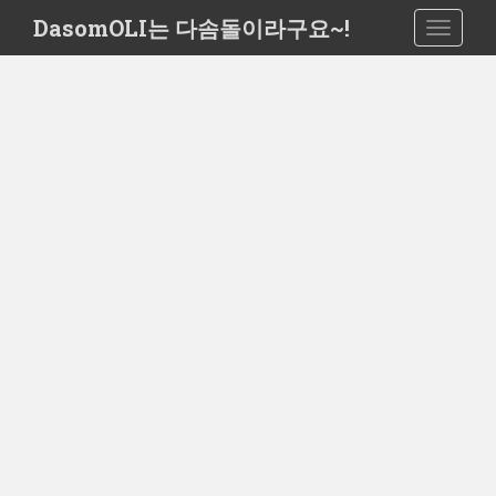
S
DasomOLI는 다솜돌이라구요~!
TOGGLE
k
i
p
t
o
m
a
i
n
c
o
n
t
e
n
t