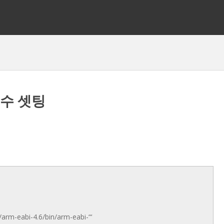
변수 셋팅
arm-eabi-4.6/bin/arm-eabi-“‘