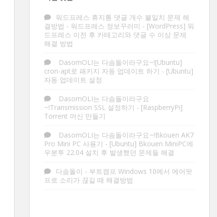
워드프레스 휴지통 댓글 개수 불일치 문제 해
결방법 - 워드프레스 정보꾸러미
-
[WordPress] 워
드프레스 이전 후 카테고리와 댓글 수 이상 문제
해결 방법
DasomOLI는 다솜돌이라구요~![Ubuntu]
cron-apt로 패키지 자동 업데이트 하기
-
[Ubuntu]
자동 업데이트 설정
DasomOLI는 다솜돌이라구요
~!Transmission SSL 설정하기
-
[RaspberryPi]
Torrent 머신 만들기
DasomOLI는 다솜돌이라구요~!Bkouen AK7
Pro Mini PC 사용기
-
[Ubuntu] Bkouen MiniPC에
우분투 22.04 설치 후 발생했던 문제들 해결
다솜돌이
-
부트캠프 Windows 10에서 에어팟
프로 소리가 끊길 때 해결방법