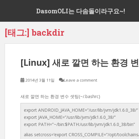
S
DasomOLI는 다솜돌이라구요~!
k
i
p
[태그:]
backdir
t
o
m
a
[Linux] 새로 깔면 하는 환경 
i
n
c
2014년 3월 11일
Leave a comment
o
n
t
새로 깔면 하는 환경 변수 셋팅(~/.bashrc)
e
export ANDROID_JAVA_HOME=”/usr/lib/jvm/jdk1.6.0_38/”
n
export JAVA_HOME=”/usr/lib/jvm/jdk1.6.0_38/”
t
export PATH=”~/bin:$PATH:/usr/lib/jvm/jdk1.6.0_38/bin”
alias setcross=’export CROSS_COMPILE=”/opt/toolchains/