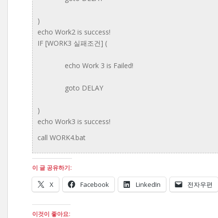
)
echo Work2 is success!
IF [WORK3 실패조건] (
echo Work 3 is Failed!
goto DELAY
)
echo Work3 is success!
call WORK4.bat
이 글 공유하기:
X
Facebook
LinkedIn
전자우편
이것이 좋아요: