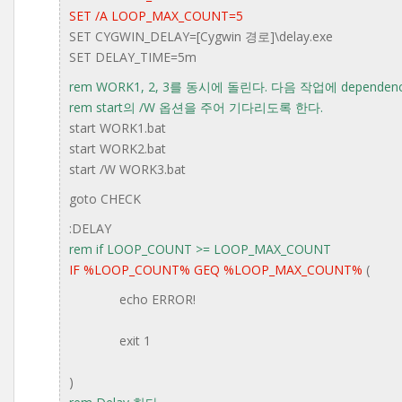
SET /A LOOP_MAX_COUNT=5
SET CYGWIN_DELAY=[Cygwin 경로]\delay.exe
SET DELAY_TIME=5m
rem WORK1, 2, 3를 동시에 돌린다. 다음 작업에 depende
rem start의 /W 옵션을 주어 기다리도록 한다.
start WORK1.bat
start WORK2.bat
start /W WORK3.bat
goto CHECK
:DELAY
rem if LOOP_COUNT >= LOOP_MAX_COUNT
IF %LOOP_COUNT% GEQ %LOOP_MAX_COUNT%
(
echo ERROR!
exit 1
)