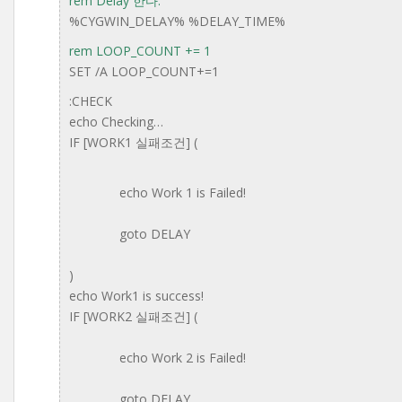
rem Delay 한다.
%CYGWIN_DELAY% %DELAY_TIME%
rem LOOP_COUNT += 1
SET /A LOOP_COUNT+=1
:CHECK
echo Checking…
IF [WORK1 실패조건] (
echo Work 1 is Failed!
goto DELAY
)
echo Work1 is success!
IF [WORK2 실패조건] (
echo Work 2 is Failed!
goto DELAY