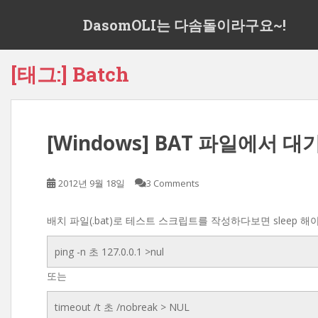
S
DasomOLI는 다솜돌이라구요~!
k
i
p
[태그:]
Batch
t
o
m
a
[Windows] BAT 파일에서 대기(
i
n
c
2012년 9월 18일
3 Comments
o
n
t
배치 파일(.bat)로 테스트 스크립트를 작성하다보면 sleep 
e
ping -n 초 127.0.0.1 >nul
n
t
또는
timeout /t 초 /nobreak > NUL