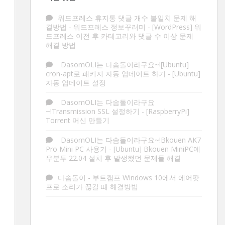
워드프레스 휴지통 댓글 개수 불일치 문제 해
결방법 - 워드프레스 정보꾸러미
-
[WordPress] 워
드프레스 이전 후 카테고리와 댓글 수 이상 문제
해결 방법
DasomOLI는 다솜돌이라구요~![Ubuntu]
cron-apt로 패키지 자동 업데이트 하기
-
[Ubuntu]
자동 업데이트 설정
DasomOLI는 다솜돌이라구요
~!Transmission SSL 설정하기
-
[RaspberryPi]
Torrent 머신 만들기
DasomOLI는 다솜돌이라구요~!Bkouen AK7
Pro Mini PC 사용기
-
[Ubuntu] Bkouen MiniPC에
우분투 22.04 설치 후 발생했던 문제들 해결
다솜돌이
-
부트캠프 Windows 10에서 에어팟
프로 소리가 끊길 때 해결방법