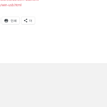
k/win-usb.html
인쇄
더