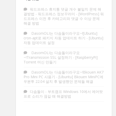
워드프레스 휴지통 댓글 개수 불일치 문제 해
결방법 - 워드프레스 정보꾸러미
-
[WordPress] 워
드프레스 이전 후 카테고리와 댓글 수 이상 문제
해결 방법
DasomOLI는 다솜돌이라구요~![Ubuntu]
cron-apt로 패키지 자동 업데이트 하기
-
[Ubuntu]
자동 업데이트 설정
DasomOLI는 다솜돌이라구요
~!Transmission SSL 설정하기
-
[RaspberryPi]
Torrent 머신 만들기
DasomOLI는 다솜돌이라구요~!Bkouen AK7
Pro Mini PC 사용기
-
[Ubuntu] Bkouen MiniPC에
우분투 22.04 설치 후 발생했던 문제들 해결
다솜돌이
-
부트캠프 Windows 10에서 에어팟
프로 소리가 끊길 때 해결방법