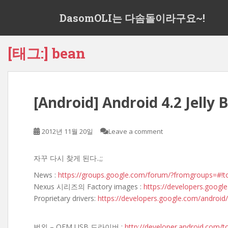
S
DasomOLI는 다솜돌이라구요~!
k
i
p
[태그:]
bean
t
o
m
a
[Android] Android 4.2 Jelly 
i
n
c
2012년 11월 20일
Leave a comment
o
n
t
자꾸 다시 찾게 된다..;;
e
News :
https://groups.google.com/forum/?fromgroups=#!t
n
Nexus 시리즈의 Factory images :
https://developers.goog
t
Proprietary drivers:
https://developers.google.com/android/
번외 – OEM USB 드라이버 :
http://developer.android.com/t