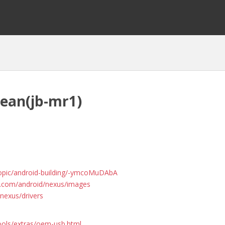
Bean(jb-mr1)
opic/android-building/-ymcoMuDAbA
le.com/android/nexus/images
nexus/drivers
ools/extras/oem-usb.html