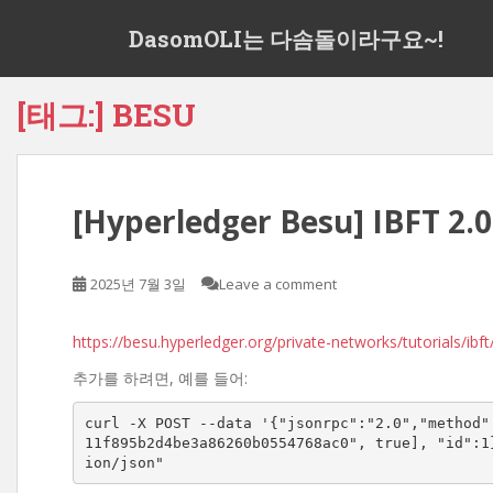
S
DasomOLI는 다솜돌이라구요~!
k
i
p
[태그:]
BESU
t
o
m
a
[Hyperledger Besu] IBFT 
i
n
c
2025년 7월 3일
Leave a comment
o
n
t
https://besu.hyperledger.org/private-networks/tutorials/ibft
e
추가를 하려면, 예를 들어:
n
t
curl -X POST --data '{"jsonrpc":"2.0","method"
11f895b2d4be3a86260b0554768ac0", true], "id":1
ion/json"