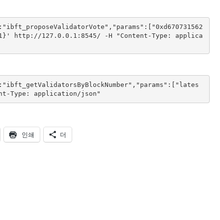
:"ibft_proposeValidatorVote","params":["0xd670731562
1}' http://127.0.0.1:8545/ -H "Content-Type: applica
:"ibft_getValidatorsByBlockNumber","params":["lates
nt-Type: application/json"
인쇄
더