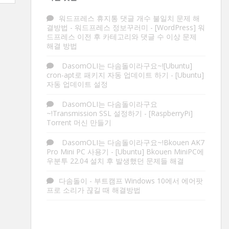
워드프레스 휴지통 댓글 개수 불일치 문제 해
결방법 - 워드프레스 정보꾸러미
-
[WordPress] 워
드프레스 이전 후 카테고리와 댓글 수 이상 문제
해결 방법
DasomOLI는 다솜돌이라구요~![Ubuntu]
cron-apt로 패키지 자동 업데이트 하기
-
[Ubuntu]
자동 업데이트 설정
DasomOLI는 다솜돌이라구요
~!Transmission SSL 설정하기
-
[RaspberryPi]
Torrent 머신 만들기
DasomOLI는 다솜돌이라구요~!Bkouen AK7
Pro Mini PC 사용기
-
[Ubuntu] Bkouen MiniPC에
우분투 22.04 설치 후 발생했던 문제들 해결
다솜돌이
-
부트캠프 Windows 10에서 에어팟
프로 소리가 끊길 때 해결방법