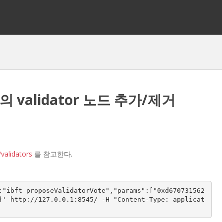
2.0의 validator 노드 추가/제거
/validators
를 참고한다.
:"ibft_proposeValidatorVote","params":["0xd670731562
}' http://127.0.0.1:8545/ -H "Content-Type: applicat