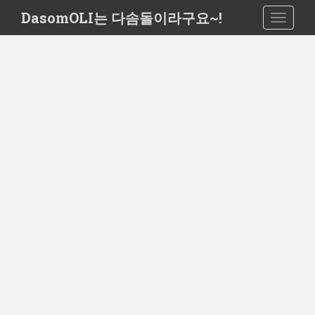
S
DasomOLI는 다솜돌이라구요~!
TOGGLE
k
i
p
t
o
m
a
i
n
c
o
n
t
e
n
t