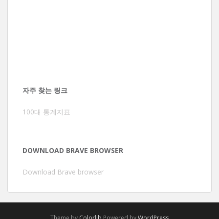
자주 찾는 링크
100대 통계지표
DOWNLOAD BRAVE BROWSER
Download Brave browser
Theme by
Colorlib
Powered by
WordPress