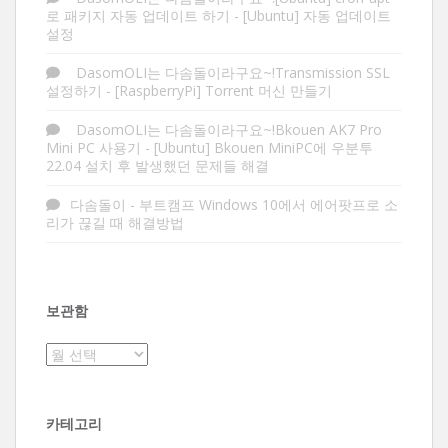
로 패키지 자동 업데이트 하기
-
[Ubuntu] 자동 업데이트
설정
DasomOLI는 다솜돌이라구요~!Transmission SSL
설정하기
-
[RaspberryPi] Torrent 머신 만들기
DasomOLI는 다솜돌이라구요~!Bkouen AK7 Pro
Mini PC 사용기
-
[Ubuntu] Bkouen MiniPC에 우분투
22.04 설치 후 발생했던 문제들 해결
다솜돌이
-
부트캠프 Windows 10에서 에어팟프로 소
리가 끊길 때 해결방법
보관함
보
관
함
카테고리