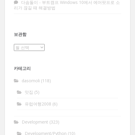
다솜돌이
-
부트캠프 Windows 10에서 에어팟프로 소
리가 끊길 때 해결방법
보관함
보
관
함
카테고리
dasomoli
(118)
맛집
(5)
유럽여행2008
(6)
Development
(323)
Development/Python
(10)