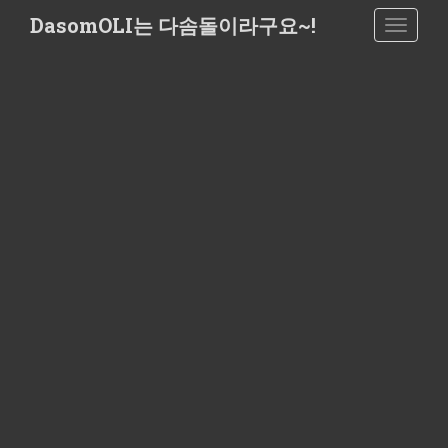
S
DasomOLI는 다솜돌이라구요~!
TOGGLE
k
i
p
t
o
m
a
i
n
c
o
n
t
e
n
t