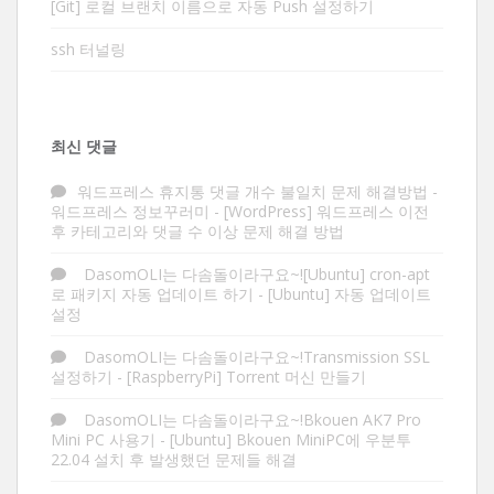
[Git] 로컬 브랜치 이름으로 자동 Push 설정하기
ssh 터널링
최신 댓글
워드프레스 휴지통 댓글 개수 불일치 문제 해결방법 -
워드프레스 정보꾸러미
-
[WordPress] 워드프레스 이전
후 카테고리와 댓글 수 이상 문제 해결 방법
DasomOLI는 다솜돌이라구요~![Ubuntu] cron-apt
로 패키지 자동 업데이트 하기
-
[Ubuntu] 자동 업데이트
설정
DasomOLI는 다솜돌이라구요~!Transmission SSL
설정하기
-
[RaspberryPi] Torrent 머신 만들기
DasomOLI는 다솜돌이라구요~!Bkouen AK7 Pro
Mini PC 사용기
-
[Ubuntu] Bkouen MiniPC에 우분투
22.04 설치 후 발생했던 문제들 해결