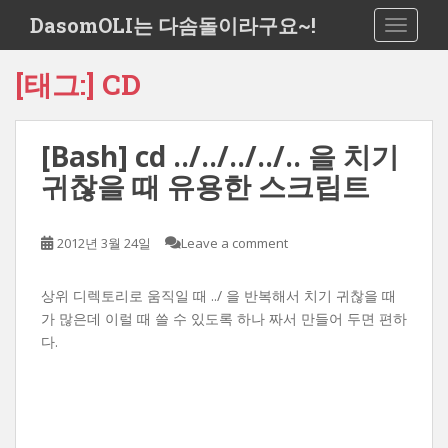
S
DasomOLI는 다솜돌이라구요~!
TOGGLE
k
i
[태그:]
CD
p
t
o
[Bash] cd ../../../../.. 을 치기
m
a
귀찮을 때 유용한 스크립트
i
n
c
2012년 3월 24일
Leave a comment
o
n
상위 디렉토리로 움직일 때 ../ 을 반복해서 치기 귀찮을 때
t
가 많은데 이럴 때 쓸 수 있도록 하나 짜서 만들어 두면 편하
e
다.
n
t