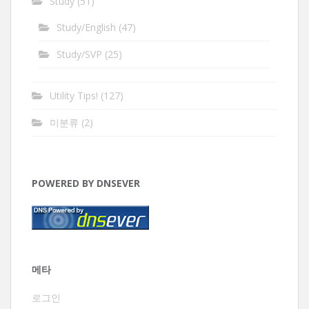
Study
(51)
Study/English
(47)
Study/SVP
(25)
Utility Tips!
(127)
미분류
(2)
POWERED BY DNSEVER
메타
로그인