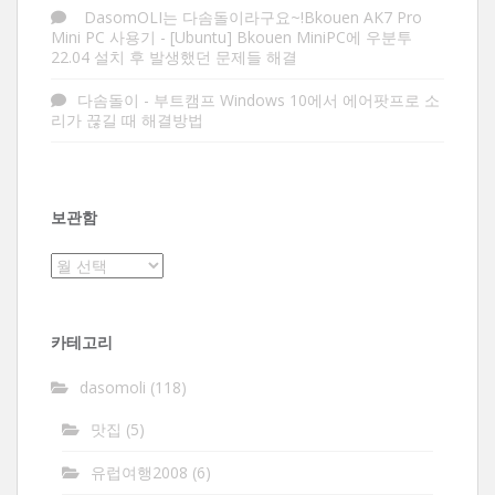
DasomOLI는 다솜돌이라구요~!Bkouen AK7 Pro
Mini PC 사용기
-
[Ubuntu] Bkouen MiniPC에 우분투
22.04 설치 후 발생했던 문제들 해결
다솜돌이
-
부트캠프 Windows 10에서 에어팟프로 소
리가 끊길 때 해결방법
보관함
보
관
함
카테고리
dasomoli
(118)
맛집
(5)
유럽여행2008
(6)