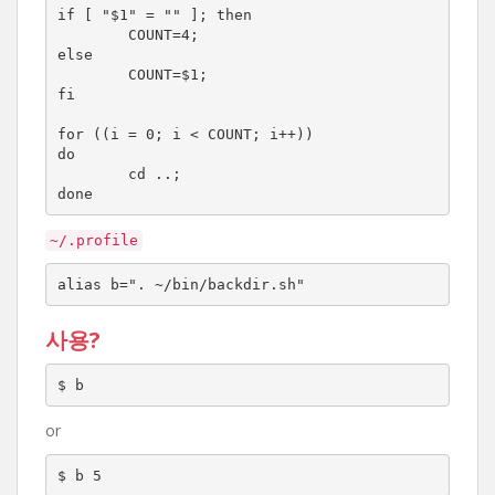
if [ "$1" = "" ]; then

        COUNT=4;

else

        COUNT=$1;

fi

for ((i = 0; i < COUNT; i++))

do

        cd ..;

done
~/.profile
alias b=". ~/bin/backdir.sh"
사용?
$ b
or
$ b 5