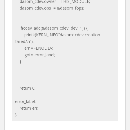
dasom_cdev.owner = THIS_MODULE;
dasom_cdev.ops = &dasom_fops;
if(cdev_add(&dasom_cdev, dev, 1)) {
printk(KERN_INFO”dasom: cdev creation
failed.\n”);
err = -ENODEV;
goto error_label;
}
…
return 0;
error_label:
return err;
}