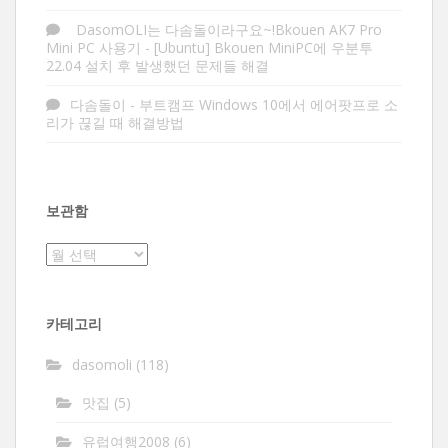
DasomOLI는 다솜돌이라구요~!Bkouen AK7 Pro
Mini PC 사용기
-
[Ubuntu] Bkouen MiniPC에 우분투
22.04 설치 후 발생했던 문제들 해결
다솜돌이
-
부트캠프 Windows 10에서 에어팟프로 소
리가 끊길 때 해결방법
보관함
보
관
함
카테고리
dasomoli
(118)
맛집
(5)
유럽여행2008
(6)