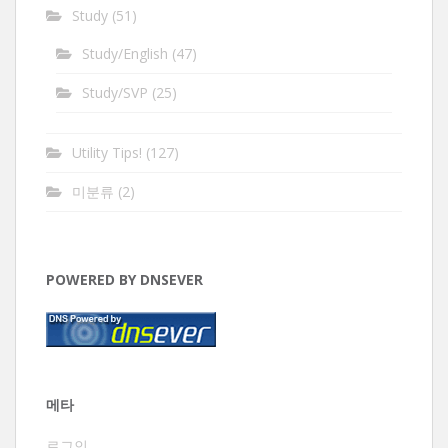
Study
(51)
Study/English
(47)
Study/SVP
(25)
Utility Tips!
(127)
미분류
(2)
POWERED BY DNSEVER
메타
로그인