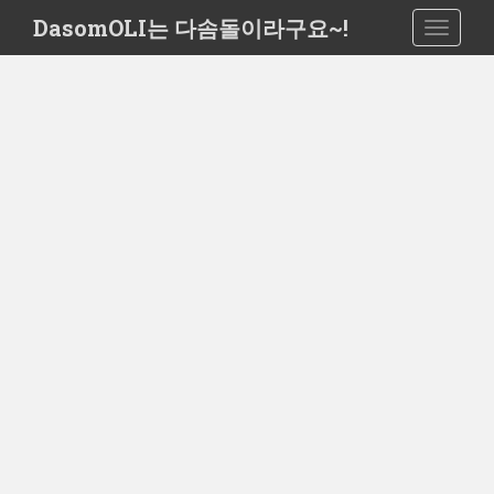
S
DasomOLI는 다솜돌이라구요~!
TOGGLE
k
i
p
t
o
m
a
i
n
c
o
n
t
e
n
t