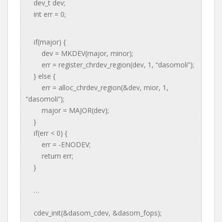
dev_t dev;
int err = 0;
if(major) {
dev = MKDEV(major, minor);
err = register_chrdev_region(dev, 1, “dasomoli”);
} else {
err = alloc_chrdev_region(&dev, mior, 1,
“dasomoli”);
major = MAJOR(dev);
}
if(err < 0) {
err = -ENODEV;
return err;
}
…
cdev_init(&dasom_cdev, &dasom_fops);