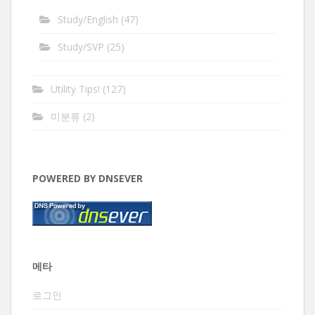
Study/English
(47)
Study/SVP
(25)
Utility Tips!
(127)
미분류
(2)
POWERED BY DNSEVER
메타
로그인