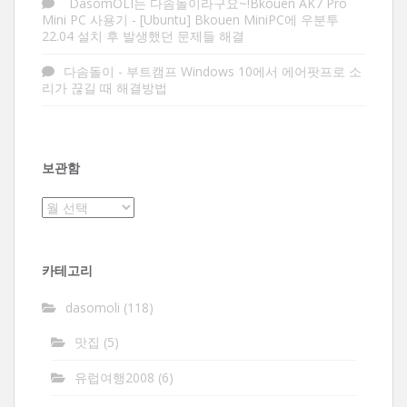
DasomOLI는 다솜돌이라구요~!Bkouen AK7 Pro
Mini PC 사용기
-
[Ubuntu] Bkouen MiniPC에 우분투
22.04 설치 후 발생했던 문제들 해결
다솜돌이
-
부트캠프 Windows 10에서 에어팟프로 소
리가 끊길 때 해결방법
보관함
보
관
함
카테고리
dasomoli
(118)
맛집
(5)
유럽여행2008
(6)