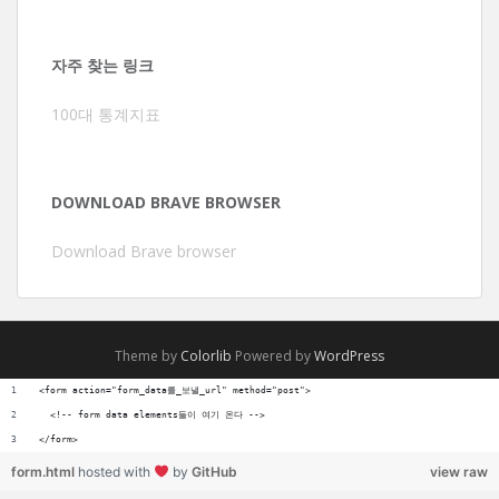
자주 찾는 링크
100대 통계지표
DOWNLOAD BRAVE BROWSER
Download Brave browser
Theme by
Colorlib
Powered by
WordPress
<form action="form_data를_보낼_url" method="post">
  <!-- form data elements들이 여기 온다 -->
</form>
form.html
hosted with
by
GitHub
view raw