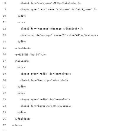
      <label for="nick_name">별명:</label><br />
      <input type="text" name="nickname" id="nick_name" />
    </div>
    <div>
      <label for="message">Message:</label><br />
      <textarea id="message" rows="5" cols="40"></textarea>
    </div>
  </fieldset>
  <p>밤톨이를 아십니까?</p>
  <fieldset>
    <div>
      <input type="radio" id="bamtolyes">
      <label for="bamtolyes">네</label>
    </div>
    <div>
      <input type="radio" id="bamtolno">
      <label for="bamtolno">아니오</label>
    </div>
  </fieldset>
</form>