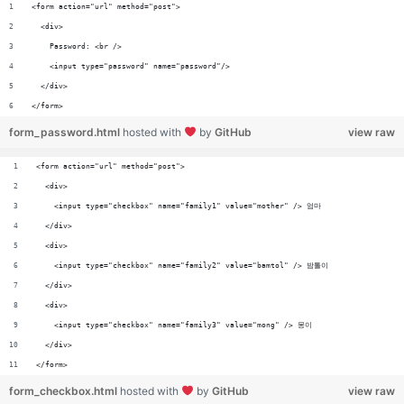
<form action="url" method="post">
  <div>
    Password: <br />
    <input type="password" name="password"/>
  </div>
</form>
form_password.html
hosted with
by
GitHub
view raw
<form action="url" method="post">
  <div>
    <input type="checkbox" name="family1" value="mother" /> 엄마
  </div>
  <div>
    <input type="checkbox" name="family2" value="bamtol" /> 밤톨이
  </div>
  <div>
    <input type="checkbox" name="family3" value="mong" /> 몽이
  </div>
</form>
form_checkbox.html
hosted with
by
GitHub
view raw