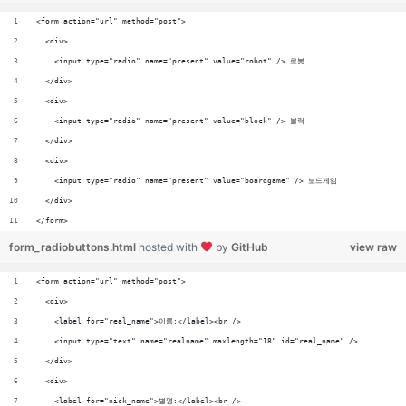
<form action="url" method="post">
  <div>
    <input type="radio" name="present" value="robot" /> 로봇
  </div>
  <div>
    <input type="radio" name="present" value="block" /> 블럭
  </div>
  <div>
    <input type="radio" name="present" value="boardgame" /> 보드게임
  </div>
</form>
form_radiobuttons.html
hosted with
by
GitHub
view raw
<form action="url" method="post">
  <div>
    <label for="real_name">이름:</label><br />
    <input type="text" name="realname" maxlength="18" id="real_name" />
  </div>
  <div>
    <label for="nick_name">별명:</label><br />