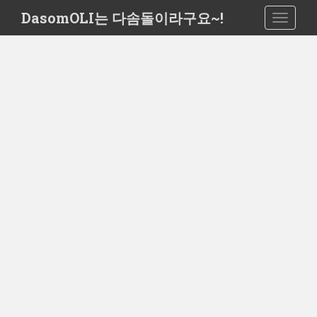
S
DasomOLI는 다솜돌이라구요~!
TOGGLE
k
i
p
t
o
m
a
i
n
c
o
n
t
e
n
t