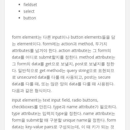
fieldset
select
button
form element는 다른 input이나 button elements들을 담
는 element이다. form에는 action과 method, 두가지
attributes를 넘겨야 한다. action attribute는 그 form의
data를 어디로 submit할지를 정한다. method attribute는
그 form의 data를 get으로 보낼지, post로 보낼지를 정한
다. 일반적으로 get method는 query string으로 표현되므
로 unsecured data를 다룰 때 사용되고, post는 secure
data를 다룰 때, 또는 많은 양의 data를 다룰 때 사용된다.
다음과 같은 형식이다.
input element는 text input field, radio buttons,
checkboxes를 만든다. type과 name attribute가 필요하다.
type attribute는 입력의 type을 정한다. name attribute는
form을 submit할 때 구분할 unique name을 정한다. form
data는 key-value pairs로 구성되는데, 이 때 키가 되는 것