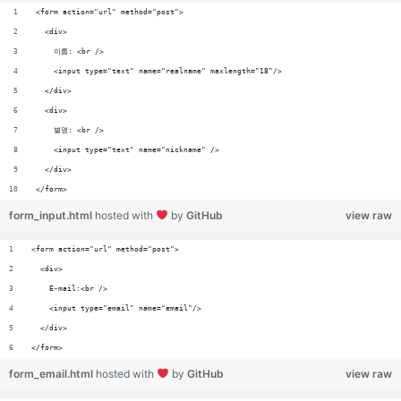
<form action="url" method="post">
  <div>
    이름: <br />
    <input type="text" name="realname" maxlength="18"/>
  </div>
  <div>
    별명: <br />
    <input type="text" name="nickname" />
  </div>
</form>
form_input.html
hosted with
by
GitHub
view raw
<form action="url" method="post">
  <div>
    E-mail:<br />
    <input type="email" name="email"/>
  </div>
</form>
form_email.html
hosted with
by
GitHub
view raw