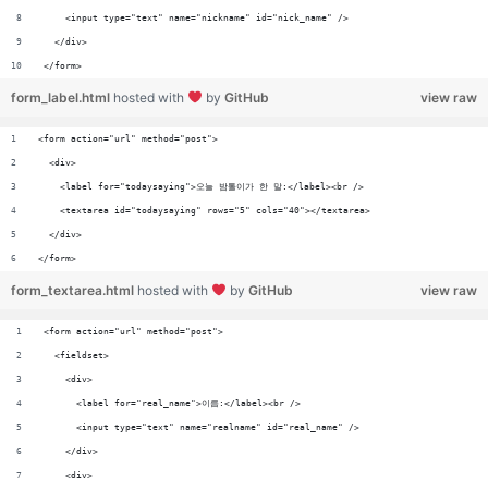
    <input type="text" name="nickname" id="nick_name" />
  </div>
</form>
form_label.html
hosted with
by
GitHub
view raw
<form action="url" method="post">
  <div>
    <label for="todaysaying">오늘 밤톨이가 한 말:</label><br />
    <textarea id="todaysaying" rows="5" cols="40"></textarea>
  </div>
</form>
form_textarea.html
hosted with
by
GitHub
view raw
<form action="url" method="post">
  <fieldset>
    <div>
      <label for="real_name">이름:</label><br />
      <input type="text" name="realname" id="real_name" />
    </div>
    <div>