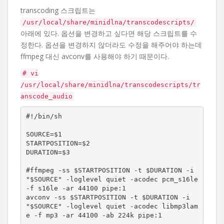
transcoding 스크립트는
/usr/local/share/minidlna/transcodescripts/
아래에 있다. 옵션을 변경하고 싶다면 해당 스크립트를 수
정한다. 옵션을 변경하지 않더라도 수정을 해주어야 하는데
ffmpeg 대신 avconv를 사용해야 하기 때문이다.
# vi
/usr/local/share/minidlna/transcodescripts/tr
anscode_audio
#!/bin/sh

SOURCE=$1

STARTPOSITION=$2

DURATION=$3

#ffmpeg -ss $STARTPOSITION -t $DURATION -i 
"$SOURCE" -loglevel quiet -acodec pcm_s16le 
-f s16le -ar 44100 pipe:1

avconv -ss $STARTPOSITION -t $DURATION -i 
"$SOURCE" -loglevel quiet -acodec libmp3lam
e -f mp3 -ar 44100 -ab 224k pipe:1