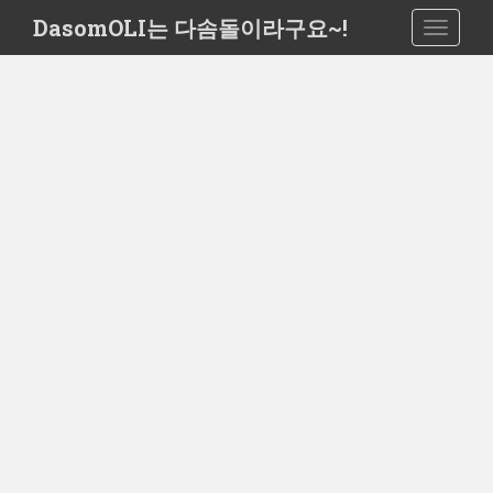
S
DasomOLI는 다솜돌이라구요~!
TOGGLE
k
i
p
t
o
m
a
i
n
c
o
n
t
e
n
t