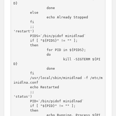
D}

                done

        else

                echo Already Stopped

        fi

        ;;

'restart')

        PIDS=`/bin/pidof minidlnad`

        if [ "${PIDS}" != "" ];

        then

                for PID in ${PIDS};

                do

                        kill -SIGTERM ${PI
D}

                done

        fi

        /usr/local/sbin/minidlnad -f /etc/m
inidlna.conf

        echo Restarted

        ;;

'status')

        PID=`/bin/pidof minidlnad`

        if [ "${PID}" != "" ];

        then

                echo Running. Process ${PI