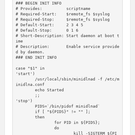
### BEGIN INIT INFO

# Provides:          scriptname

# Required-Start:    $remote_fs $syslog

# Required-Stop:     $remote_fs $syslog

# Default-Start:     2 3 4 5

# Default-Stop:      0 1 6

# Short-Description: Start daemon at boot t
ime

# Description:       Enable service provide
d by daemon.

### END INIT INFO

case "$1" in

'start')

        /usr/local/sbin/minidlnad -f /etc/m
inidlna.conf

        echo Started

        ;;

'stop')

        PIDS=`/bin/pidof minidlnad`

        if [ "${PIDS}" != "" ];

        then

                for PID in ${PIDS};

                do

                        kill -SIGTERM ${PI