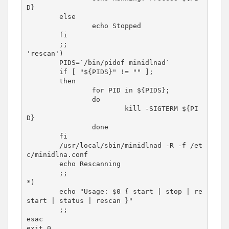
D}

        else

                echo Stopped

        fi

        ;;

'rescan')

        PIDS=`/bin/pidof minidlnad`

        if [ "${PIDS}" != "" ];

        then

                for PID in ${PIDS};

                do

                        kill -SIGTERM ${PI
D}

                done

        fi

        /usr/local/sbin/minidlnad -R -f /et
c/minidlna.conf

        echo Rescanning

        ;;

*)

        echo "Usage: $0 { start | stop | re
start | status | rescan }"

        ;;

esac

exit 0