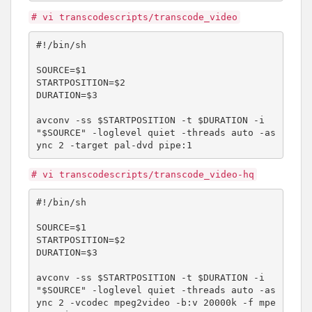
# vi transcodescripts/transcode_video
#!/bin/sh

SOURCE=$1

STARTPOSITION=$2

DURATION=$3

avconv -ss $STARTPOSITION -t $DURATION -i 
"$SOURCE" -loglevel quiet -threads auto -as
ync 2 -target pal-dvd pipe:1
# vi transcodescripts/transcode_video-hq
#!/bin/sh

SOURCE=$1

STARTPOSITION=$2

DURATION=$3

avconv -ss $STARTPOSITION -t $DURATION -i 
"$SOURCE" -loglevel quiet -threads auto -as
ync 2 -vcodec mpeg2video -b:v 20000k -f mpe